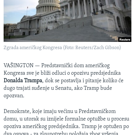
MAGAZIN
O GLASU AMERIKE
Learning English
Zgrada američkog Kongresa (Foto: Reuters/Zach Gibson)
PRATITE NAS
VAŠINGTON —
Predstavnički dom američkog
Kongresa sve je bliži odluci o opozivu predsjednika
Jezici
Donalda Trampa
, dok se postavlja i pitanje koliko će
dugo trajati suđenje u Senatu, ako Tramp bude
opozvan.
Demokrate, koje imaju većinu u Predstavničkom
domu, u utorak su iznijele formalne optužbe u procesu
opoziva američkog predsjednika. Tramp je optužen po
dva osnova - za zloupotrebu položaja zbog vršenja