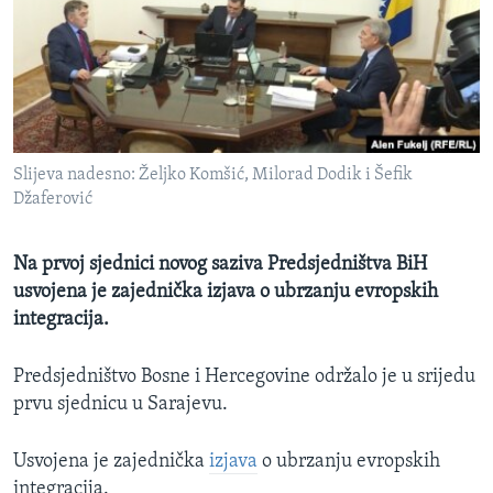
MAGAZIN
O GLASU AMERIKE
Learning English
Slijeva nadesno: Željko Komšić, Milorad Dodik i Šefik
PRATITE NAS
Džaferović
Na prvoj sjednici novog saziva Predsjedništva BiH
Jezici
usvojena je zajednička izjava o ubrzanju evropskih
integracija.
Predsjedništvo Bosne i Hercegovine održalo je u srijedu
prvu sjednicu u Sarajevu.
Usvojena je zajednička
izjava
o ubrzanju evropskih
integracija.