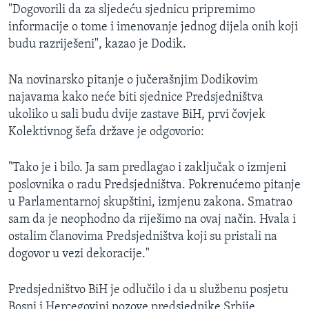
"Dogovorili da za sljedeću sjednicu pripremimo
informacije o tome i imenovanje jednog dijela onih koji
budu razriješeni", kazao je Dodik.
Na novinarsko pitanje o jučerašnjim Dodikovim
najavama kako neće biti sjednice Predsjedništva
ukoliko u sali budu dvije zastave BiH, prvi čovjek
Kolektivnog šefa države je odgovorio:
"Tako je i bilo. Ja sam predlagao i zaključak o izmjeni
poslovnika o radu Predsjedništva. Pokrenućemo pitanje
u Parlamentarnoj skupštini, izmjenu zakona. Smatrao
sam da je neophodno da riješimo na ovaj način. Hvala i
ostalim članovima Predsjedništva koji su pristali na
dogovor u vezi dekoracije."
Predsjedništvo BiH je odlučilo i da u službenu posjetu
Bosni i Hercegovini pozove predsjednike Srbije,