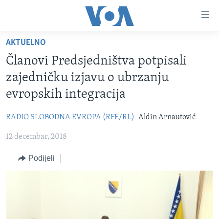
Linkovi
Pređi
na
AKTUELNO
glavni
TV PROGRAM
sadržaj
Članovi Predsjedništva potpisali
VIDEO
Pređi
zajedničku izjavu o ubrzanju
na
FOTOGRAFIJE DANA
evropskih integracija
glavnu
VIJESTI
navigaciju
RADIO SLOBODNA EVROPA (RFE/RL)
Aldin Arnautović
Idi
NAUKA I TEHNOLOGIJA
SJEDINJENE AMERIČKE DRŽAVE
na
12 decembar, 2018
SPECIJALNI PROJEKTI
BOSNA I HERCEGOVINA
pretragu
KORUPCIJA
Podijeli
SVIJET
SLOBODA MEDIJA
ŽENSKA STRANA
IZBJEGLIČKA STRANA