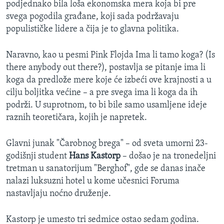
podjednako bila loša ekonomska mera koja bi pre
svega pogodila građane, koji sada podržavaju
populističke lidere a čija je to glavna politika.
Naravno, kao u pesmi Pink Flojda Ima li tamo koga? (Is
there anybody out there?), postavlja se pitanje ima li
koga da predlože mere koje će izbeći ove krajnosti a u
cilju boljitka većine – a pre svega ima li koga da ih
podrži. U suprotnom, to bi bile samo usamljene ideje
raznih teoretičara, kojih je napretek.
Glavni junak "Čarobnog brega" – od sveta umorni 23-
godišnji student
Hans Kastorp
– došao je na tronedeljni
tretman u sanatorijum "Berghof", gde se danas inače
nalazi luksuzni hotel u kome učesnici Foruma
nastavljaju noćno druženje.
Kastorp je umesto tri sedmice ostao sedam godina.