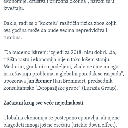
ekonomije, društva i prirodna okolina", navodi se u
izveštaju.
Dakle, radi se o "koktelu" razlitičih rizika zbog kojih
ova godina može da bude veoma nepredvidiva i
turobna.
"Da budemo iskreni: izgledi za 2018. nisu dobri…da,
tržišta rastu i ekonomija nije u tako lošem stanju.
Međutim, građani su podeljeni, vlade ne čine mnogo
na rešavanju problema, a globalni poredak se raspada",
upozorava
Jan Bremer
(Ian Bremmer), predsednik
konsultantske "Evropazijske grupe" (Eurasia Group).
Začarani krug sve veće nejednakosti
Globalna ekonomija se postepeno oporavlja, ali njene
blagodeti mnogi još ne osećaju (trickle down effect).