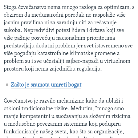
Stoga čovečanstvo nema mnogo razloga za optimizam, s
obzirom da međunarodni poredak ne raspolaže više
jasnim pravilima ni za saradnju niti za rešavanje
sukoba. Nepredvidivi potezi lidera i država koji sve
više pažnje posvećuju nacionalnim prioritetima
predstavljaju dodatni problem jer svet istovremeno sve
više pogađaju katastrofalne klimatske promene a
problem su i sve učestaliji sajber-napadi u virtuelnom
prostoru koji nema zajedničku regulaciju.
Zašto je sramota umreti bogat
Čovečanstvo je razvilo mehanizme kako da ublaži i
otkloni tradicionalne rizike. Međutim, "mnogo smo
manje kompetentni u suočavanju sa složenim rizicima
u međusobno povezanim sistemima koji podupiru
funkcionisanje našeg sveta, kao što su organizacije,