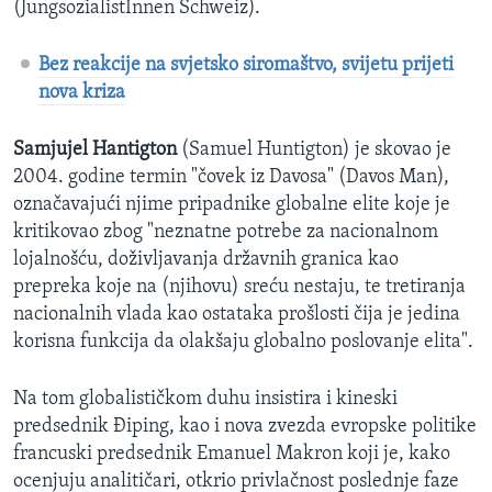
(JungsozialistInnen Schweiz).
Bez reakcije na svjetsko siromaštvo, svijetu prijeti
nova kriza
Samjujel Hantigton
(Samuel Huntigton) je skovao je
2004. godine termin "čovek iz Davosa" (Davos Man),
označavajući njime pripadnike globalne elite koje je
kritikovao zbog "neznatne potrebe za nacionalnom
lojalnošću, doživljavanja državnih granica kao
prepreka koje na (njihovu) sreću nestaju, te tretiranja
nacionalnih vlada kao ostataka prošlosti čija je jedina
korisna funkcija da olakšaju globalno poslovanje elita".
Na tom globalističkom duhu insistira i kineski
predsednik Điping, kao i nova zvezda evropske politike
francuski predsednik Emanuel Makron koji je, kako
ocenjuju analitičari, otkrio privlačnost poslednje faze