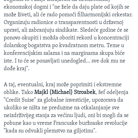
ekonomskoj dogmi i "ne žele da daju plate od kojih se
može živeti, ali će rado pomoći filharmonijski orkestar.
Organizuju radionice o transparentnosti u državnoj
upravi, ali zabranjuju sindikate. Sledeće godine će se
ponovo okupiti i možda oboriti rekord u koncentraciji
dolarskog bogatstva po kvadratnom metru. Teme u
konferencijskim salama i na marginama skupa biće
iste. I to će se ponavljati unedogled… sve dok mu ne
dođe kraj".
A taj, eventualni, kraj može poprimiti i ekstremne
oblike. Tako
Majkl (Michael) Stroabek
, šef odeljenja
"Credit Suise" za globalne investicije, upozorava da
ukoliko se ništa ne preduzme na otkalanjanje sve
neizdrživijeg stanja za većinu ljudi, oni bi mogli da se
pobune kao u vreme Francuske buržoaske revolucije
"kada su odvukli plemstvo na giljotinu".