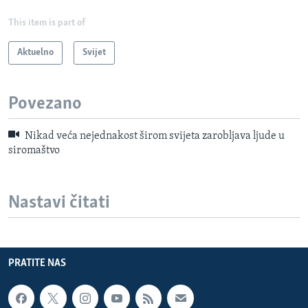
This item is part of
Aktuelno
Svijet
Povezano
Nikad veća nejednakost širom svijeta zarobljava ljude u
siromaštvo
Nastavi čitati
PRATITE NAS