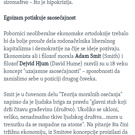
siromaštvo – što je hipokrizija.
Egoizam potiskuje saosećajnost
Pobornici neoliberalne ekonomske ortodoksije trebalo
bi da bolje prouče dela rodonačelnika liberalnog
kapitalizma i demokratije na čije se ideje pozivaju.
Ekonomista ali i filozof morala
Adam Smit
(Smith) i
filozof
Dejvid Hjum
(David Hume) razvili su u 18 veku
koncept "uzajamne saosećajnosti" – sposobnosti da
zamislimo sebe u poziciji drugog čoveka.
Smit je u čuvenom delu "Teorija moralnih osećanja"
napisao da je ljudska briga za pravdu "glavni stub koji
drži čitavu građevinu (društvo). Ukoliko se ukloni,
veliko, nenadmašno tkivo ljudskog društva…mora u
trenutku da se raspadne na atome". Na pitanje šta čini
tržišnu ekonomiju, iz Smitove koncepcije proizilazi da