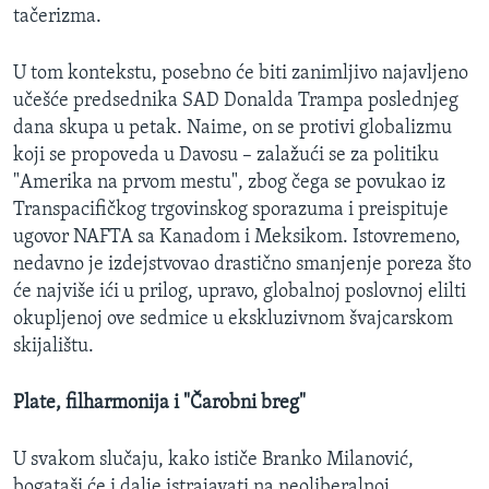
tačerizma.
U tom kontekstu, posebno će biti zanimljivo najavljeno
učešće predsednika SAD Donalda Trampa poslednjeg
dana skupa u petak. Naime, on se protivi globalizmu
koji se propoveda u Davosu – zalažući se za politiku
"Amerika na prvom mestu", zbog čega se povukao iz
Transpacifičkog trgovinskog sporazuma i preispituje
ugovor NAFTA sa Kanadom i Meksikom. Istovremeno,
nedavno je izdejstvovao drastično smanjenje poreza što
će najviše ići u prilog, upravo, globalnoj poslovnoj elilti
okupljenoj ove sedmice u ekskluzivnom švajcarskom
skijalištu.
Plate, filharmonija i "Čarobni breg"
U svakom slučaju, kako ističe Branko Milanović,
bogataši će i dalje istrajavati na neoliberalnoj