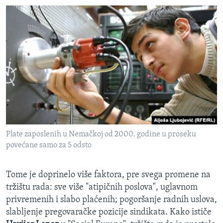
Plate zaposlenih u Nemačkoj od 2000. godine u proseku
povećane samo za 5 odsto
​Tome je doprinelo više faktora, pre svega promene na
tržištu rada: sve više "atipičnih poslova", uglavnom
privremenih i slabo plaćenih; pogoršanje radnih uslova,
slabljenje pregovaračke pozicije sindikata. Kako ističe