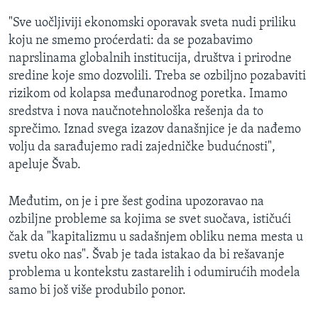
"Sve uočljiviji ekonomski oporavak sveta nudi priliku
koju ne smemo proćerdati: da se pozabavimo
naprslinama globalnih institucija, društva i prirodne
sredine koje smo dozvolili. Treba se ozbiljno pozabaviti
rizikom od kolapsa međunarodnog poretka. Imamo
sredstva i nova naučnotehnološka rešenja da to
sprečimo. Iznad svega izazov današnjice je da nađemo
volju da sarađujemo radi zajedničke budućnosti",
apeluje Švab.
Međutim, on je i pre šest godina upozoravao na
ozbiljne probleme sa kojima se svet suočava, ističući
čak da "kapitalizmu u sadašnjem obliku nema mesta u
svetu oko nas". Švab je tada istakao da bi rešavanje
problema u kontekstu zastarelih i odumirućih modela
samo bi još više produbilo ponor.