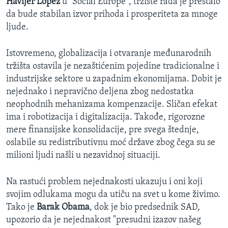
Havijer Lopez
u "Social Europe", tržište rada je prestalo
da bude stabilan izvor prihoda i prosperiteta za mnoge
ljude.
Istovremeno, globalizacija i otvaranje međunarodnih
tržišta ostavila je nezaštićenim pojedine tradicionalne i
industrijske sektore u zapadnim ekonomijama. Dobit je
nejednako i nepravično deljena zbog nedostatka
neophodnih mehanizama kompenzacije. Sličan efekat
ima i robotizacija i digitalizacija. Takođe, rigorozne
mere finansijske konsolidacije, pre svega štednje,
oslabile su redistributivnu moć države zbog čega su se
milioni ljudi našli u nezavidnoj situaciji.
Na rastući problem nejednakosti ukazuju i oni koji
svojim odlukama mogu da utiču na svet u kome živimo.
Tako je
Barak Obama
, dok je bio predsednik SAD,
upozorio da je nejednakost "presudni izazov našeg