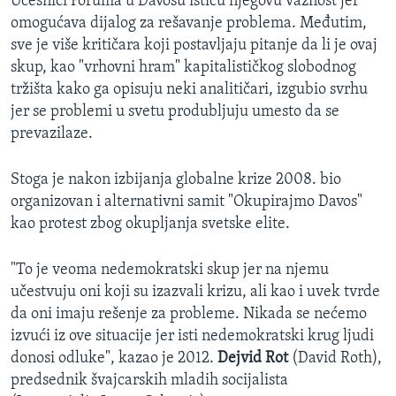
Učesnici Foruma u Davosu ističu njegovu važnost jer
omogućava dijalog za rešavanje problema. Međutim,
sve je više kritičara koji postavljaju pitanje da li je ovaj
skup, kao "vrhovni hram" kapitalističkog slobodnog
tržišta kako ga opisuju neki analitičari, izgubio svrhu
jer se problemi u svetu produbljuju umesto da se
prevazilaze.
Stoga je nakon izbijanja globalne krize 2008. bio
organizovan i alternativni samit "Okupirajmo Davos"
kao protest zbog okupljanja svetske elite.
"To je veoma nedemokratski skup jer na njemu
učestvuju oni koji su izazvali krizu, ali kao i uvek tvrde
da oni imaju rešenje za probleme. Nikada se nećemo
izvući iz ove situacije jer isti nedemokratski krug ljudi
donosi odluke", kazao je 2012.
Dejvid Rot
(David Roth),
predsednik švajcarskih mladih socijalista