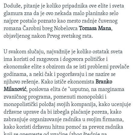
Doduše, pitanje je koliko pripadnika ove elite i sveta
glamura zna da je ovo nekada malo planinsko selo
najpre postalo poznato kao mesto radnje čuvenog
romana Čarobni breg Nobelovca
Tomasa Mana
,
objavljenog nakon Prvog svetskog rata.
U svakom slučaju, najvažnije je koliko ostatak sveta
ima koristi od razgovora i dogovora političke i
ekonomske elite s obzirom da se isti problemi provlače
godinama, a neki čak i pogoršavaju i ne nazire se
njihovo rešenje. Kako ističe ekonomista
Branko
Milanović
, poslovna elita će "usputno, na marginama
zvaničnog programa, pomenuti monopolski i
monopolistički položaj svojih kompanija, kako ucenjuje
državne uprave da bi izbegla plaćanje poreza, kako
zabranjuje organizovanje radnika u svojim firmama,
kako koristi državnu hitnu pomoć za prevoz radnika
koji se onesveste od vrućine (zbog štednje na