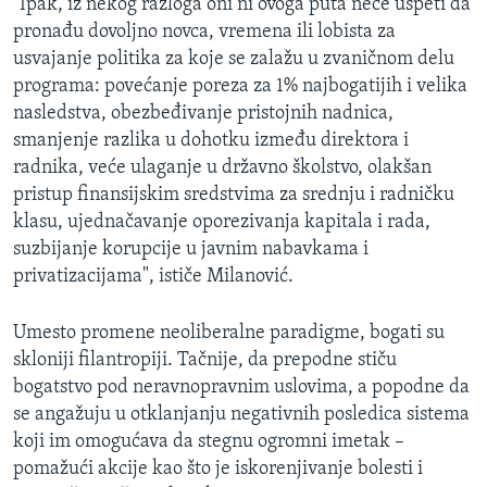
"Ipak, iz nekog razloga oni ni ovoga puta neće uspeti da
pronađu dovoljno novca, vremena ili lobista za
usvajanje politika za koje se zalažu u zvaničnom delu
programa: povećanje poreza za 1% najbogatijih i velika
nasledstva, obezbeđivanje pristojnih nadnica,
smanjenje razlika u dohotku između direktora i
radnika, veće ulaganje u državno školstvo, olakšan
pristup finansijskim sredstvima za srednju i radničku
klasu, ujednačavanje oporezivanja kapitala i rada,
suzbijanje korupcije u javnim nabavkama i
privatizacijama", ističe Milanović.
Umesto promene neoliberalne paradigme, bogati su
skloniji filantropiji. Tačnije, da prepodne stiču
bogatstvo pod neravnopravnim uslovima, a popodne da
se angažuju u otklanjanju negativnih posledica sistema
koji im omogućava da stegnu ogromni imetak –
pomažući akcije kao što je iskorenjivanje bolesti i