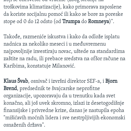
troškovima klimatizacije), kako primorava zaposlene
da koriste socijalnu pomoć ili kako se bore za poreske
stope od 0 do 12 odsto (od
Trumpa
do
Romneya
)".
Takođe, razmeniće iskustva i kako da odlože isplatu
nadnica za nekoliko meseci i u međuvremenu
najpovoljnije investiraju novac, uštede na standardima
zaštite na radu, ili prebace sredstva na ofšor račune na
Karibima, konstatuje Milanović.
Klaus Švab
, osnivač i izvršni direktor SEF-a, i
Bjorn
Brend
, predsednik te švajcarske neprofitne
organizacije, upozoravaju da u trenutku kada svet
konačno, ali još uvek skromno, izlazi iz desetogodišnje
finansijske i privredne krize, danas je nastupila epoha
"mišićavih moćnih lidera i sve nestrpljivijih ekonomski
osnaženih država".