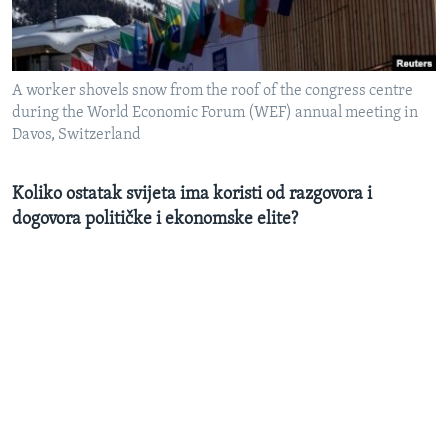
MAGAZIN
O GLASU AMERIKE
A worker shovels snow from the roof of the congress centre
Learning English
during the World Economic Forum (WEF) annual meeting in
Davos, Switzerland
PRATITE NAS
Koliko ostatak svijeta ima koristi od razgovora i
dogovora političke i ekonomske elite?
Jezici