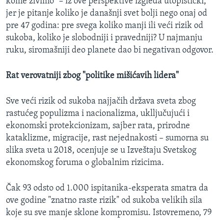
kome živimo" – iz ove perspektive izgleda utopistički,
jer je pitanje koliko je današnji svet bolji nego onaj od
pre 47 godina: pre svega koliko manji ili veći rizik od
sukoba, koliko je slobodniji i pravedniji? U najmanju
ruku, siromašniji deo planete dao bi negativan odgovor.
Rat verovatniji zbog "politike mišićavih lidera"
Sve veći rizik od sukoba najjačih država sveta zbog
rastućeg populizma i nacionalizma, uklljučujući i
ekonomski protekcionizam, sajber rata, prirodne
kataklizme, migracije, rast nejednakosti – sumorna su
slika sveta u 2018, ocenjuje se u Izveštaju Svetskog
ekonomskog foruma o globalnim rizicima.
Čak 93 odsto od 1.000 ispitanika-eksperata smatra da
ove godine "znatno raste rizik" od sukoba velikih sila
koje su sve manje sklone kompromisu. Istovremeno, 79