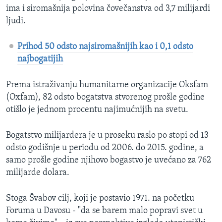
ima i siromašnija polovina čovečanstva od 3,7 milijardi
ljudi.
Prihod 50 odsto najsiromašnijih kao i 0,1 odsto
najbogatijih
Prema istraživanju humanitarne organizacije Oksfam
(Oxfam), 82 odsto bogatstva stvorenog prošle godine
otišlo je jednom procentu najimućnijih na svetu.
Bogatstvo milijardera je u proseku raslo po stopi od 13
odsto godišnje u periodu od 2006. do 2015. godine, a
samo prošle godine njihovo bogastvo je uvećano za 762
milijarde dolara.
Stoga Švabov cilj, koji je postavio 1971. na početku
Foruma u Davosu - "da se barem malo popravi svet u