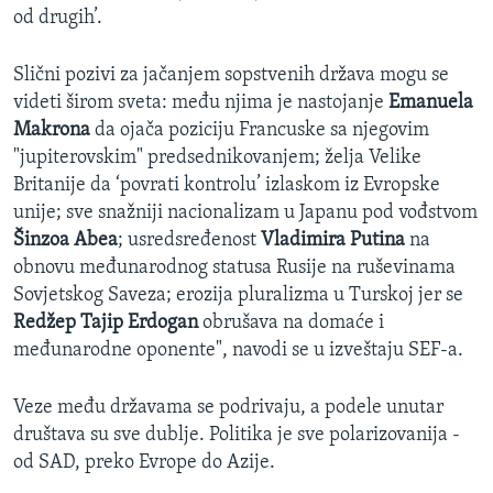
od drugih’.
Slični pozivi za jačanjem sopstvenih država mogu se
videti širom sveta: među njima je nastojanje
Emanuela
Makrona
da ojača poziciju Francuske sa njegovim
"jupiterovskim" predsednikovanjem; želja Velike
Britanije da ‘povrati kontrolu’ izlaskom iz Evropske
unije; sve snažniji nacionalizam u Japanu pod vođstvom
Šinzoa Abea
; usredsređenost
Vladimira Putina
na
obnovu međunarodnog statusa Rusije na ruševinama
Sovjetskog Saveza; erozija pluralizma u Turskoj jer se
Redžep Tajip Erdogan
obrušava na domaće i
međunarodne oponente", navodi se u izveštaju SEF-a.
Veze među državama se podrivaju, a podele unutar
društava su sve dublje. Politika je sve polarizovanija -
od SAD, preko Evrope do Azije.