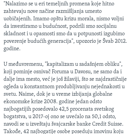
"Nalazimo se u eri temeljnih promena koje hitno
zahtevaju nove načine razmišljanja umesto
uobičajenih. Imamo opštu krizu morala, nismo voljni
da investiramo u budućnost, podrili smo socijalnu
skladnost i u opasnosti smo da u potpunosti izgubimo
poverenje budućih generacija", upozorio je Švab 2012.
godine.
U međuvremenu, "kapitalizam u sadašnjem obliku",
koji pominje osnivač Foruma u Davosu, ne samo da i
dalje ima mesto, već je još žilaviji, što se najdrastičnije
ogleda u konstantnom produbljivanju nejednakosti u
svetu. Naime, dok je u vreme izbijanja globalne
ekonomske krize 2008. godine jedan odsto
najbogatijih posedovalo 42,5 procenata svetskog
bogatstva, u 2017-oj ono se uvećalo na 50,1 odsto,
navodi se u izveštaju švajcarske banke Credit Suisse.
Takođe, 42 najbogatije osobe poseduju imovinu koju