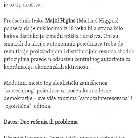
je to tip društva.
​Predsednik Irske
Majkl Higins
(Michael Higgins)
podseća da je misliocima iz 18 veka bila strana bilo
kakva distinkcija između tržišta i društva. Oni su
smatrali da akcije autonomnih pojedinaca treba da
rezultiraju proizvodnjom i distribucijom resursa shodno
principima pravde u odsustvu centralnog autoriteta za
koordinaciju ekonomskih aktivnosti.
Međutim, mesto tog idealistički zamišljenog
"saosećajnog" pojedinca sa početaka moderne
demokratije – sve više zauzima "samozainteresovana" i
"egoistična" jedinka.
Davos: Deo rešenja ili problema