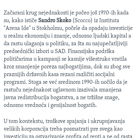
Začarani krug nejednakosti je počeo još 1970-ih kada
su, kako ističe
Sandro Skoko
(Scocco) iz Instituta
"Arena Ide" u Stokholmu, počele da opadaju investicije
u realnu ekonomiju i znanje, odnosno ljudski kapital a
da rastu ulaganja u politiku, za šta su najupečatljiviji
predsednički izbori u SAD. Finansijska podrška
političarima u kampanji se kasnije višestruko vratila
kroz smanjenje poreza najbogatijima, dok su zbog sve
praznijih državnih kasa rezani različiti socijalni
programi. Stoga se već sredinom 1990-ih uočilo da je
rastuču nejednakost uglavnom izazivala smanjena
javna redistribucija bogatstva, a ne tržišne snage,
odnosno vrednoća i genijalnost bogatih.
U tom kontekstu, troškove spajanja i ukrupnjavanja
velikih korporacija treba posmatrati pre svega kao
investiciju za ostvarivanje profita od renti a ne od rasta