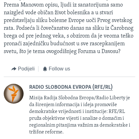
Prema Manovom opisu, ljudi iz sanatorijuma samo
naizgled vode običan život bolesnika a u stvari
predstavljaju sliku bolesne Evrope uoči Prvog svetskog
rata. Podseća li čovečanstvo danas na sliku iz Čarobnog
brega od pre jednog veka, s obzirom da je veoma teško
pronaći zajedničku budućnost u sve rascepkanijem
svetu, što je tema ovogodišnjeg Foruma u Davosu?
Podijeli
Follow us
RADIO SLOBODNA EVROPA (RFE/RL)
Misija Radija Slobodna Evropa/Radio Liberty je
da širenjem informacija i ideja promoviše
demokratske vrijednosti i institucije: RFE/RL
pruža objektivne vijesti i analize o domaćim i
regionalnim pitanjima važnim za demokratske i
tržišne reforme.