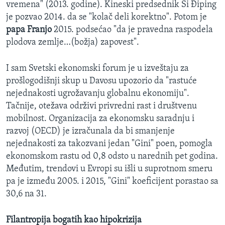
vremena" (2013. godine). Kineski predsednik Si Điping
je pozvao 2014. da se "kolač deli korektno". Potom je
papa Franjo
2015. podsećao "da je pravedna raspodela
plodova zemlje…(božja) zapovest".
I sam Svetski ekonomski forum je u izveštaju za
prošlogodišnji skup u Davosu upozorio da "rastuće
nejednakosti ugrožavanju globalnu ekonomiju".
Tačnije, otežava održivi privredni rast i društvenu
mobilnost. Organizacija za ekonomsku saradnju i
razvoj (OECD) je izračunala da bi smanjenje
nejednakosti za takozvani jedan "Gini" poen, pomogla
ekonomskom rastu od 0,8 odsto u narednih pet godina.
Međutim, trendovi u Evropi su išli u suprotnom smeru
pa je između 2005. i 2015, "Gini" koeficijent porastao sa
30,6 na 31.
Filantropija bogatih kao hipokrizija