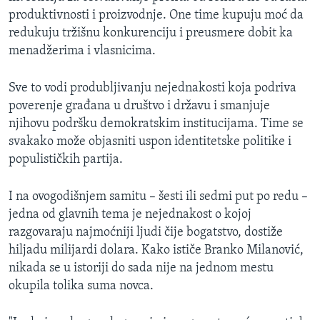
produktivnosti i proizvodnje. One time kupuju moć da
redukuju tržišnu konkurenciju i preusmere dobit ka
menadžerima i vlasnicima.
​Sve to vodi produbljivanju nejednakosti koja podriva
poverenje građana u društvo i državu i smanjuje
njihovu podršku demokratskim institucijama. Time se
svakako može objasniti uspon identitetske politike i
populističkih partija.
I na ovogodišnjem samitu – šesti ili sedmi put po redu –
jedna od glavnih tema je nejednakost o kojoj
razgovaraju najmoćniji ljudi čije bogatstvo, dostiže
hiljadu milijardi dolara. Kako ističe Branko Milanović,
nikada se u istoriji do sada nije na jednom mestu
okupila tolika suma novca.