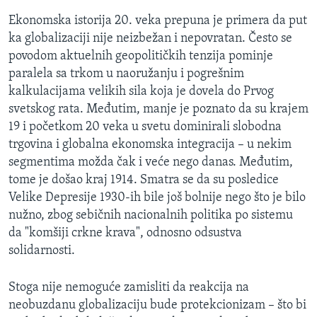
Ekonomska istorija 20. veka prepuna je primera da put
ka globalizaciji nije neizbežan i nepovratan. Često se
povodom aktuelnih geopolitičkih tenzija pominje
paralela sa trkom u naoružanju i pogrešnim
kalkulacijama velikih sila koja je dovela do Prvog
svetskog rata. Međutim, manje je poznato da su krajem
19 i početkom 20 veka u svetu dominirali slobodna
trgovina i globalna ekonomska integracija – u nekim
segmentima možda čak i veće nego danas. Međutim,
tome je došao kraj 1914. Smatra se da su posledice
Velike Depresije 1930-ih bile još bolnije nego što je bilo
nužno, zbog sebičnih nacionalnih politika po sistemu
da "komšiji crkne krava", odnosno odsustva
solidarnosti.
Stoga nije nemoguće zamisliti da reakcija na
neobuzdanu globalizaciju bude protekcionizam – što bi