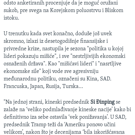
odsto anketiranih procenjuje da je moguć oružani
sukob, pre svega na Korejskom poluostrvu i Bliskom
istoku.
U trenutku kada svet konačno, doduše još uvek
skromno, izlazi iz desetogodišnje finansijske i
privredne krize, nastupila je sezona "politika u kojoj
lideri pokazuju mišiće", i sve "nestrljivijih ekonomski
osnaženih država". Kao "mišićavi lideri" i "nasrtljive
ekonomske sile" koji vode sve agresivniju
međunarodnu politiku, označeni su Kina, SAD.
Francuska, Japan, Rusija, Turska...
"Na jednoj strani, kineski predsednik
Si Đinping
se
zalaže na ‘veliko podmlađivanje kineske nacije’ kako bi
definitivno iza sebe ostavila ‘vek ponižavanja’. U SAD,
predsednik Tramp teži da ‘Ameriku ponovo učini
velikom’, nakon što je decenijama ‘bila iskorišćavana