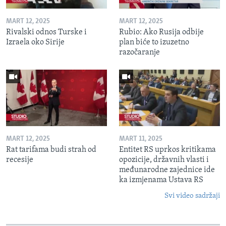
MART 12, 2025
MART 12, 2025
Rivalski odnos Turske i
Rubio: Ako Rusija odbije
Izraela oko Sirije
plan biće to izuzetno
razočaranje
MART 12, 2025
MART 11, 2025
Rat tarifama budi strah od
Entitet RS uprkos kritikama
recesije
opozicije, državnih vlasti i
međunarodne zajednice ide
ka izmjenama Ustava RS
Svi video sadržaji