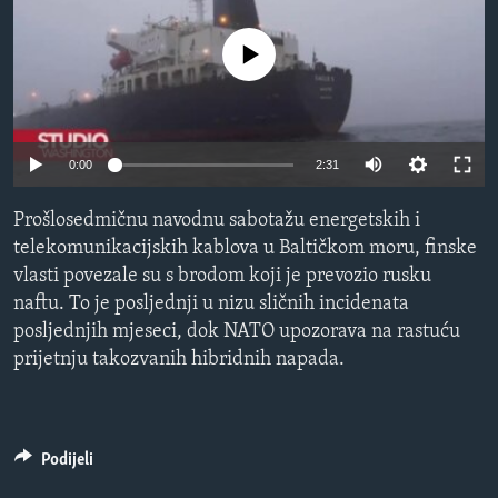
MAGAZIN
No media source currently available
O GLASU AMERIKE
Learning English
0:00
2:31
PRATITE NAS
Prošlosedmičnu navodnu sabotažu energetskih i
telekomunikacijskih kablova u Baltičkom moru, finske
vlasti povezale su s brodom koji je prevozio rusku
Jezici
naftu. To je posljednji u nizu sličnih incidenata
posljednjih mjeseci, dok NATO upozorava na rastuću
prijetnju takozvanih hibridnih napada.
Podijeli