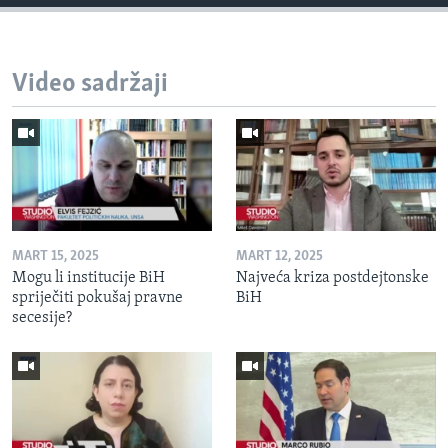
Video sadržaji
MART 15, 2025
MART 12, 2025
Mogu li institucije BiH
Najveća kriza postdejtonske
spriječiti pokušaj pravne
BiH
secesije?