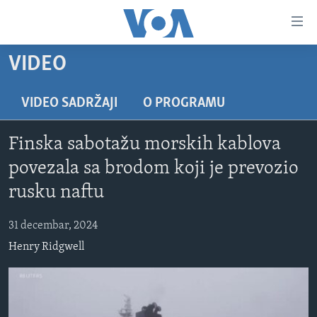
Linkovi
Pređi
na
VIDEO
glavni
TV PROGRAM
sadržaj
VIDEO
Pređi
VIDEO SADRŽAJI
O PROGRAMU
na
FOTOGRAFIJE DANA
glavnu
Finska sabotažu morskih kablova
VIJESTI
navigaciju
povezala sa brodom koji je prevozio
Idi
NAUKA I TEHNOLOGIJA
SJEDINJENE AMERIČKE DRŽAVE
rusku naftu
na
SPECIJALNI PROJEKTI
BOSNA I HERCEGOVINA
pretragu
31 decembar, 2024
KORUPCIJA
SVIJET
Henry Ridgwell
SLOBODA MEDIJA
ŽENSKA STRANA
IZBJEGLIČKA STRANA