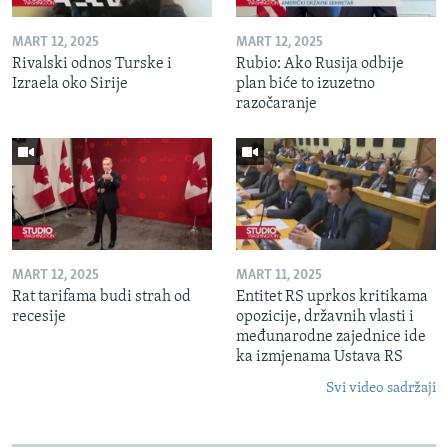
MART 12, 2025
MART 12, 2025
Rivalski odnos Turske i
Rubio: Ako Rusija odbije
Izraela oko Sirije
plan biće to izuzetno
razočaranje
MART 12, 2025
MART 11, 2025
Rat tarifama budi strah od
Entitet RS uprkos kritikama
recesije
opozicije, državnih vlasti i
međunarodne zajednice ide
ka izmjenama Ustava RS
Svi video sadržaji