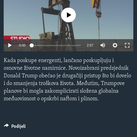
MAGAZIN
No media source currently available
O GLASU AMERIKE
Learning English
0:00
2:57
PRATITE NAS
Kada poskupe energenti, lančano poskupljuju i
osnovne životne namirnice. Novoizabrani predsjednik
Donald Trump obećao je drugačiji pristup što bi dovelo
Jezici
i do smanjenja troškova života. Međutim, Trumpove
planove bi mogla zakomplicirati složena globalna
međuovisnost o opskrbi naftom i plinom.
Podijeli