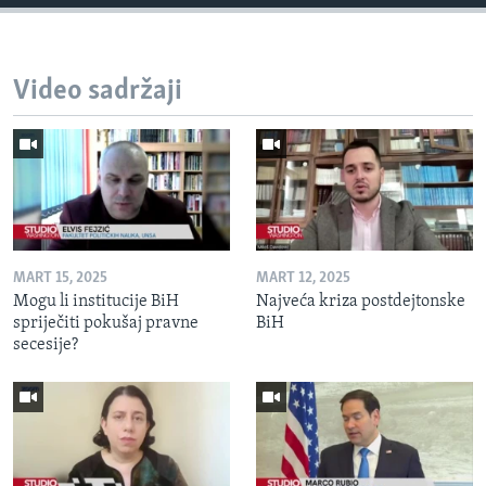
Video sadržaji
MART 15, 2025
MART 12, 2025
Mogu li institucije BiH
Najveća kriza postdejtonske
spriječiti pokušaj pravne
BiH
secesije?