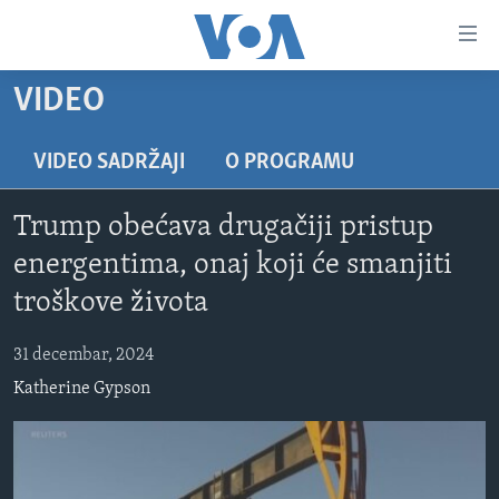
Linkovi
Pređi
na
VIDEO
glavni
TV PROGRAM
sadržaj
VIDEO
Pređi
VIDEO SADRŽAJI
O PROGRAMU
na
FOTOGRAFIJE DANA
glavnu
Trump obećava drugačiji pristup
VIJESTI
navigaciju
energentima, onaj koji će smanjiti
Idi
NAUKA I TEHNOLOGIJA
SJEDINJENE AMERIČKE DRŽAVE
troškove života
na
SPECIJALNI PROJEKTI
BOSNA I HERCEGOVINA
pretragu
31 decembar, 2024
KORUPCIJA
SVIJET
Katherine Gypson
SLOBODA MEDIJA
ŽENSKA STRANA
IZBJEGLIČKA STRANA