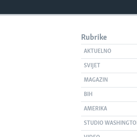
Rubrike
AKTUELNO
SVIJET
MAGAZIN
BIH
AMERIKA
STUDIO WASHINGT