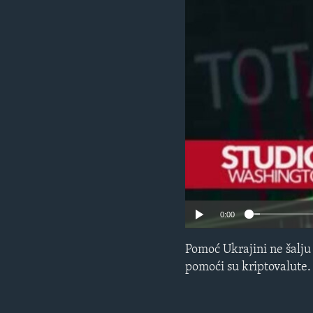
MAGAZIN
O GLASU AMERIKE
0:00
Pomoć Ukrajini ne šalju 
pomoći su kriptovalute.