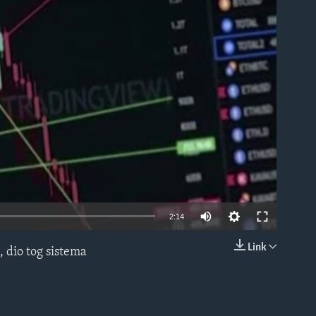
able
2:14
Link
, dio tog sistema
EMBED