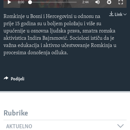
0:00
2:44
MAGAZIN
Link
O GLASU AMERIKE
Romkinje u Bosni i Hercegovini u odnosu na
prije 15 godina su u boljem položaju i više su
Learning English
upućenije u osnovna ljudska prava, smatra romska
aktivistica Indira Bajramović. Sociolozi ističu da je
važna edukacija i aktivno učestvovanje Romkinja u
PRATITE NAS
procesima donošenja odluka.
Jezici
Podijeli
Rubrike
AKTUELNO