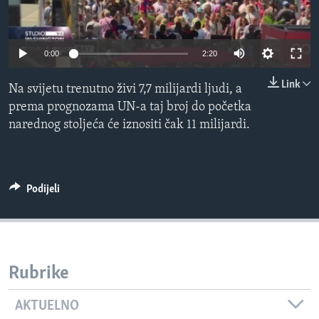
MAGAZIN
O GLASU AMERIKE
0:00
2:20
Learning English
Link
Na svijetu trenutno živi 7,7 milijardi ljudi, a
prema prognozama UN-a taj broj do početka
PRATITE NAS
narednog stoljeća će iznositi čak 11 milijardi.
Jezici
Podijeli
Rubrike
AKTUELNO