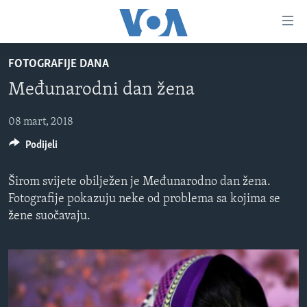
Linkovi
Pređi
na
FOTOGRAFIJE DANA
glavni
TV PROGRAM
sadržaj
Međunarodni dan žena
VIDEO
Pređi
na
FOTOGRAFIJE DANA
08 mart, 2018
glavnu
Podijeli
VIJESTI
navigaciju
Idi
NAUKA I TEHNOLOGIJA
SJEDINJENE AMERIČKE DRŽAVE
Širom svijete obilježen je Međunarodno dan žena.
na
SPECIJALNI PROJEKTI
BOSNA I HERCEGOVINA
Fotografije pokazuju neke od problema sa kojima se
pretragu
žene suočavaju.
KORUPCIJA
SVIJET
SLOBODA MEDIJA
ŽENSKA STRANA
IZBJEGLIČKA STRANA