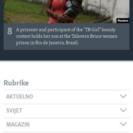
8
A prisoner and participant of the "TB Girl" beauty
contest holds her son at the Talavera Bruce women
prison in Rio de Janeiro, Brazil.
Rubrike
AKTUELNO
SVIJET
MAGAZIN