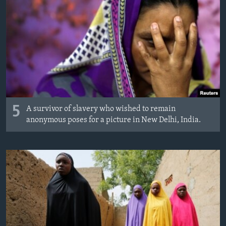
MAGAZIN
O GLASU AMERIKE
Learning English
PRATITE NAS
5
A survivor of slavery who wished to remain
anonymous poses for a picture in New Delhi, India.
Jezici