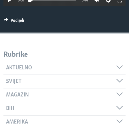
0:00
0:44
MAGAZIN
O GLASU AMERIKE
Podijeli
Learning English
PRATITE NAS
Rubrike
AKTUELNO
Jezici
SVIJET
MAGAZIN
BIH
AMERIKA