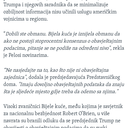
Trumpa i njegovih saradnika da se minimalizuje
ozbiljnost informacija nisu učinili uslugu američkim
vojnicima u regionu.
“
Dobili ste obmanu. Bijela kuća je iznijela obmanu da
ako ne postoji stoprocentni konsenzus o obavještajnim
podacima, pitanje se ne podiže na određeni nivo"
, rekla
je Pelosi novinarima.
“Ne nasjedajte na to, kao što nije ni obavještajna
zajednica"
, dodala je predsjedavajuća Predstavničkog
doma.
"Imaju dovoljno obavještajnih podataka da znaju
šta je sljedeće mjesto gdje treba da odemo sa njima."
Visoki zvaničnici Bijele kuće, među kojima je savjetnik
za nacionalnu bezbjednost Robert O’Brien, u više
navrata su branili odluku da se predsjednik Trump ne