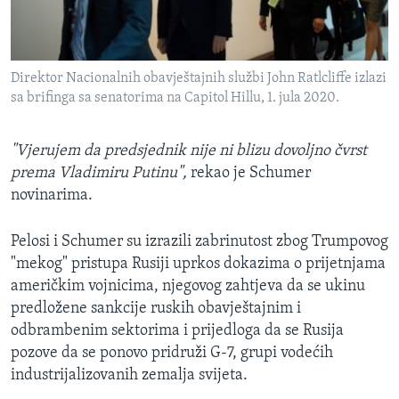
Direktor Nacionalnih obavještajnih službi John Ratlcliffe izlazi
sa brifinga sa senatorima na Capitol Hillu, 1. jula 2020.
"Vjerujem da predsjednik nije ni blizu dovoljno čvrst
prema Vladimiru Putinu",
rekao je Schumer
novinarima.
Pelosi i Schumer su izrazili zabrinutost zbog Trumpovog
"mekog" pristupa Rusiji uprkos dokazima o prijetnjama
američkim vojnicima, njegovog zahtjeva da se ukinu
predložene sankcije ruskih obavještajnim i
odbrambenim sektorima i prijedloga da se Rusija
pozove da se ponovo pridruži G-7, grupi vodećih
industrijalizovanih zemalja svijeta.