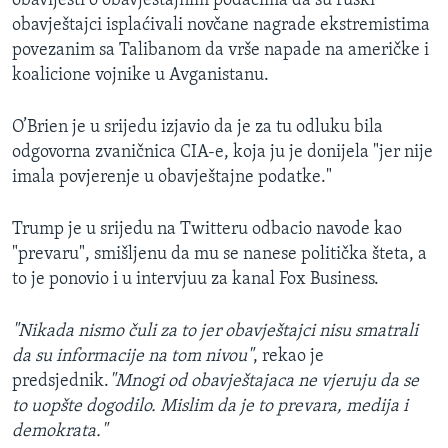
obavijesti o obavještajnim podacima da su ruski
obavještajci isplaćivali novčane nagrade ekstremistima
povezanim sa Talibanom da vrše napade na američke i
koalicione vojnike u Avganistanu.
O’Brien je u srijedu izjavio da je za tu odluku bila
odgovorna zvaničnica CIA-e, koja ju je donijela "jer nije
imala povjerenje u obavještajne podatke."
Trump je u srijedu na Twitteru odbacio navode kao
"prevaru", smišljenu da mu se nanese politička šteta, a
to je ponovio i u intervjuu za kanal Fox Business.
"Nikada nismo čuli za to jer obavještajci nisu smatrali
da su informacije na tom nivou"
, rekao je
predsjednik.
"Mnogi od obavještajaca ne vjeruju da se
to uopšte dogodilo. Mislim da je to prevara, medija i
demokrata."