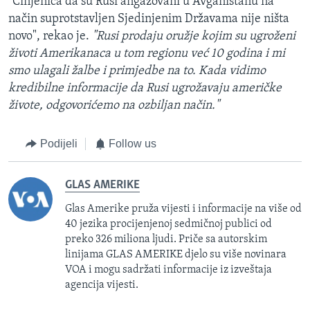
"Činjenica da su Rusi angažovani u Avganistanu na
način suprotstavljen Sjedinjenim Državama nije ništa
novo", rekao je.
"Rusi prodaju oružje kojim su ugroženi
životi Amerikanaca u tom regionu već 10 godina i mi
smo ulagali žalbe i primjedbe na to. Kada vidimo
kredibilne informacije da Rusi ugrožavaju američke
živote, odgovorićemo na ozbiljan način."
Podijeli
Follow us
GLAS AMERIKE
Glas Amerike pruža vijesti i informacije na više od
40 jezika procijenjenoj sedmičnoj publici od
preko 326 miliona ljudi. Priče sa autorskim
linijama GLAS AMERIKE djelo su više novinara
VOA i mogu sadržati informacije iz izveštaja
agencija vijesti.