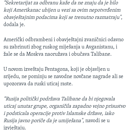
“Sekretarijat za odbranu kaže da ne znaju da je bilo
koji Amerikanac ubijen u vezi sa ovim nepotvrđenim
obavještajnim podacima koji se trenutno razmatraju"
,
dodala je.
Američki odbrambeni i obavještajni zvaničnici odavno
su zabrinuti zbog ruskog miješanja u Avganistanu, i
žale se da Moskva naoružava i obučava Talibane.
U novom izveštaju Pentagona, koji je objavljen u
srijedu, ne pominju se navodne novčane nagrade ali se
upozorava da ruski uticaj raste.
“Rusija politički podržava Talibane da bi njegovala
uticaj unutar grupe, organičila zapadno vojno prisustvo
i podsticala operacije protiv Islamske države, iako
Rusija javno poriče da je umiješana",
navodi se u
izvještaju.