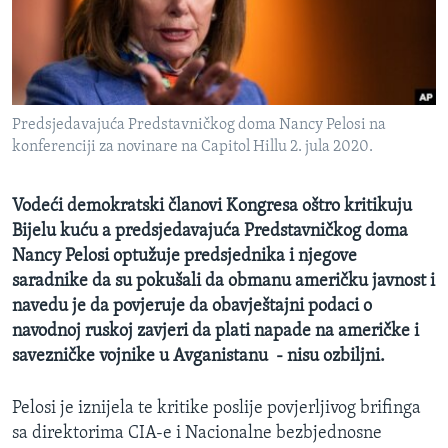
MAGAZIN
O GLASU AMERIKE
Learning English
Predsjedavajuća Predstavničkog doma Nancy Pelosi na
konferenciji za novinare na Capitol Hillu 2. jula 2020.
PRATITE NAS
Vodeći demokratski članovi Kongresa oštro kritikuju
Bijelu kuću a predsjedavajuća Predstavničkog doma
Jezici
Nancy Pelosi optužuje predsjednika i njegove
saradnike da su pokušali da obmanu američku javnost i
navedu je da povjeruje da obavještajni podaci o
navodnoj ruskoj zavjeri da plati napade na američke i
savezničke vojnike u Avganistanu - nisu ozbiljni.
Pelosi je iznijela te kritike poslije povjerljivog brifinga
sa direktorima CIA-e i Nacionalne bezbjednosne