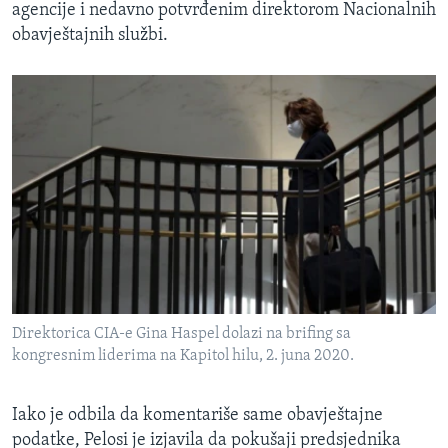
agencije i nedavno potvrđenim direktorom Nacionalnih
obavještajnih službi.
Direktorica CIA-e Gina Haspel dolazi na brifing sa
kongresnim liderima na Kapitol hilu, 2. juna 2020.
Iako je odbila da komentariše same obavještajne
podatke, Pelosi je izjavila da pokušaji predsjednika