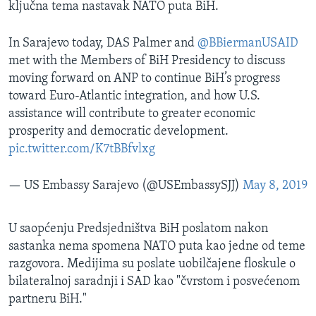
ključna tema nastavak NATO puta BiH.
In Sarajevo today, DAS Palmer and
@BBiermanUSAID
met with the Members of BiH Presidency to discuss
moving forward on ANP to continue BiH’s progress
toward Euro-Atlantic integration, and how U.S.
assistance will contribute to greater economic
prosperity and democratic development.
pic.twitter.com/K7tBBfvlxg
— US Embassy Sarajevo (@USEmbassySJJ)
May 8, 2019
U saopćenju Predsjedništva BiH poslatom nakon
sastanka nema spomena NATO puta kao jedne od teme
razgovora. Medijima su poslate uobilčajene floskule o
bilateralnoj saradnji i SAD kao "čvrstom i posvećenom
partneru BiH."