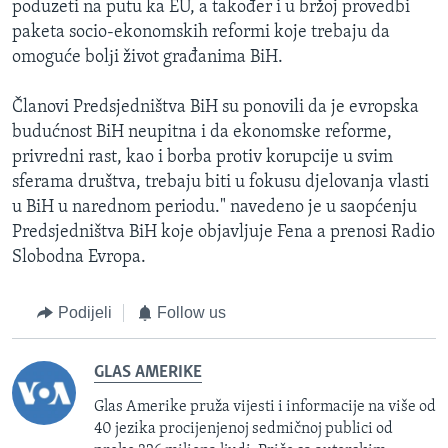
poduzeti na putu ka EU, a također i u bržoj provedbi
paketa socio-ekonomskih reformi koje trebaju da
omoguće bolјi život građanima BiH.
Članovi Predsjedništva BiH su ponovili da je evropska
budućnost BiH neupitna i da ekonomske reforme,
privredni rast, kao i borba protiv korupcije u svim
sferama društva, trebaju biti u fokusu djelovanja vlasti
u BiH u narednom periodu." navedeno je u saopćenju
Predsjedništva BiH koje objavljuje Fena a prenosi Radio
Slobodna Evropa.
Podijeli
Follow us
GLAS AMERIKE
Glas Amerike pruža vijesti i informacije na više od
40 jezika procijenjenoj sedmičnoj publici od