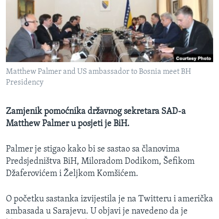
MAGAZIN
O GLASU AMERIKE
Learning English
Matthew Palmer and US ambassador to Bosnia meet BH
PRATITE NAS
Presidency
Zamjenik pomoćnika državnog sekretara SAD-a
Matthew Palmer u posjeti je BiH.
Jezici
Palmer je stigao kako bi se sastao sa članovima
Predsjedništva BiH, Miloradom Dodikom, Šefikom
Džaferovićem i Željkom Komšićem.
O početku sastanka izvijestila je na Twitteru i američka
ambasada u Sarajevu. U objavi je navedeno da je