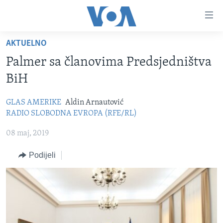
Linkovi
Pređi
na
AKTUELNO
glavni
TV PROGRAM
sadržaj
Palmer sa članovima Predsjedništva
VIDEO
Pređi
BiH
na
FOTOGRAFIJE DANA
glavnu
GLAS AMERIKE
Aldin Arnautović
VIJESTI
navigaciju
RADIO SLOBODNA EVROPA (RFE/RL)
Idi
NAUKA I TEHNOLOGIJA
SJEDINJENE AMERIČKE DRŽAVE
08 maj, 2019
na
SPECIJALNI PROJEKTI
BOSNA I HERCEGOVINA
pretragu
Podijeli
KORUPCIJA
SVIJET
SLOBODA MEDIJA
ŽENSKA STRANA
IZBJEGLIČKA STRANA