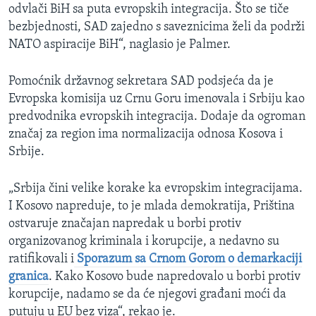
odvlači BiH sa puta evropskih integracija. Što se tiče
bezbjednosti, SAD zajedno s saveznicima želi da podrži
NATO aspiracije BiH“, naglasio je Palmer.
Pomoćnik državnog sekretara SAD podsjeća da je
Evropska komisija uz Crnu Goru imenovala i Srbiju kao
predvodnika evropskih integracija. Dodaje da ogroman
značaj za region ima normalizacija odnosa Kosova i
Srbije.
„Srbija čini velike korake ka evropskim integracijama.
I Kosovo napreduje, to je mlada demokratija, Priština
ostvaruje značajan napredak u borbi protiv
organizovanog kriminala i korupcije, a nedavno su
ratifikovali i
Sporazum sa Crnom Gorom o demarkaciji
granica
. Kako Kosovo bude napredovalo u borbi protiv
korupcije, nadamo se da će njegovi građani moći da
putuju u EU bez viza“, rekao je.