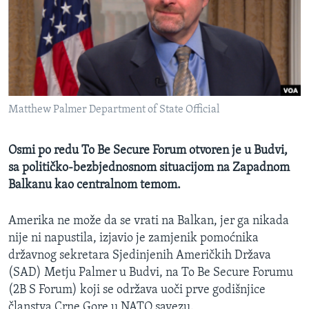
MAGAZIN
O GLASU AMERIKE
Learning English
Matthew Palmer Department of State Official
PRATITE NAS
Osmi po redu To Be Secure Forum otvoren je u Budvi,
sa političko-bezbjednosnom situacijom na Zapadnom
Jezici
Balkanu kao centralnom temom.
Amerika ne može da se vrati na Balkan, jer ga nikada
nije ni napustila, izjavio je zamjenik pomoćnika
državnog sekretara Sjedinjenih Američkih Država
(SAD) Metju Palmer u Budvi, na To Be Secure Forumu
(2B S Forum) koji se održava uoči prve godišnjice
članstva Crne Gore u NATO savezu.