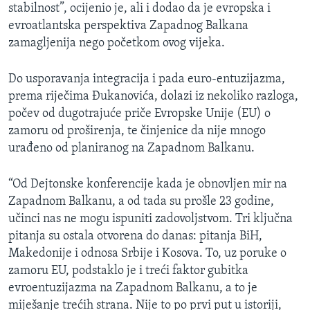
stabilnost”, ocijenio je, ali i dodao da je evropska i
evroatlantska perspektiva Zapadnog Balkana
zamagljenija nego početkom ovog vijeka.
Do usporavanja integracija i pada euro-entuzijazma,
prema riječima Đukanovića, dolazi iz nekoliko razloga,
počev od dugotrajuće priče Evropske Unije (EU) o
zamoru od proširenja, te činjenice da nije mnogo
urađeno od planiranog na Zapadnom Balkanu.
“Od Dejtonske konferencije kada je obnovljen mir na
Zapadnom Balkanu, a od tada su prošle 23 godine,
učinci nas ne mogu ispuniti zadovoljstvom. Tri ključna
pitanja su ostala otvorena do danas: pitanja BiH,
Makedonije i odnosa Srbije i Kosova. To, uz poruke o
zamoru EU, podstaklo je i treći faktor gubitka
evroentuzijazma na Zapadnom Balkanu, a to je
miješanje trećih strana. Nije to po prvi put u istoriji,