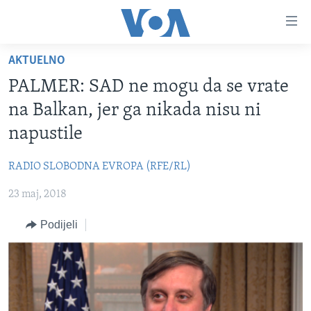
Linkovi
Pređi
na
AKTUELNO
glavni
TV PROGRAM
sadržaj
PALMER: SAD ne mogu da se vrate
VIDEO
Pređi
na Balkan, jer ga nikada nisu ni
na
FOTOGRAFIJE DANA
napustile
glavnu
VIJESTI
navigaciju
RADIO SLOBODNA EVROPA (RFE/RL)
Idi
NAUKA I TEHNOLOGIJA
SJEDINJENE AMERIČKE DRŽAVE
na
23 maj, 2018
SPECIJALNI PROJEKTI
BOSNA I HERCEGOVINA
pretragu
KORUPCIJA
Podijeli
SVIJET
SLOBODA MEDIJA
ŽENSKA STRANA
IZBJEGLIČKA STRANA