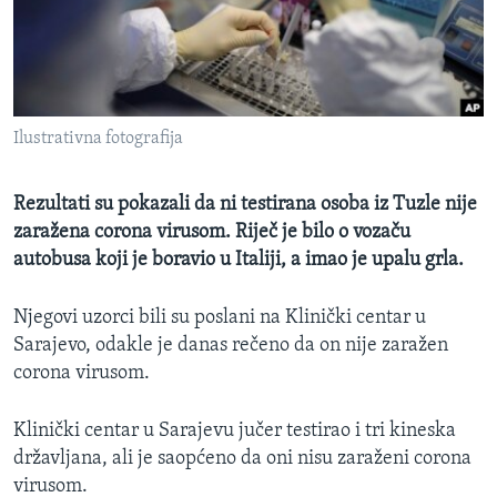
MAGAZIN
O GLASU AMERIKE
Learning English
Ilustrativna fotografija
PRATITE NAS
Rezultati su pokazali da ni testirana osoba iz Tuzle nije
zaražena corona virusom. Riječ je bilo o vozaču
autobusa koji je boravio u Italiji, a imao je upalu grla.
Jezici
Njegovi uzorci bili su poslani na Klinički centar u
Sarajevo, odakle je danas rečeno da on nije zaražen
corona virusom.
Klinički centar u Sarajevu jučer testirao i tri kineska
državljana, ali je saopćeno da oni nisu zaraženi corona
virusom.