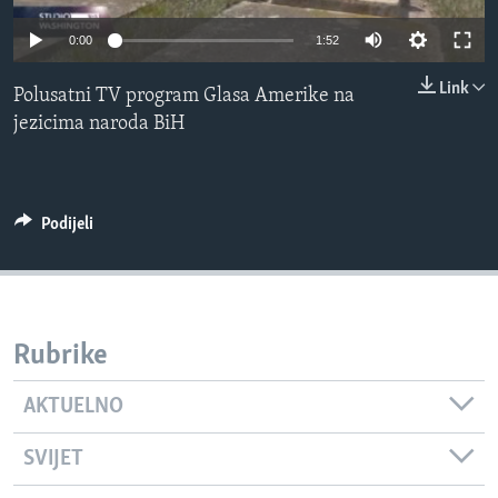
MAGAZIN
0:00
1:52
O GLASU AMERIKE
Link
Polusatni TV program Glasa Amerike na
Learning English
jezicima naroda BiH
PRATITE NAS
Podijeli
Jezici
Rubrike
AKTUELNO
SVIJET