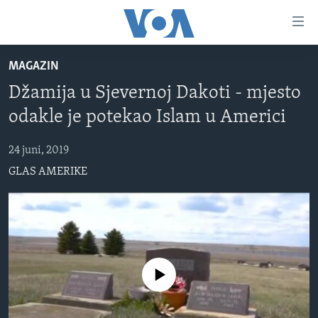
Linkovi
Pređi
na
MAGAZIN
glavni
TV PROGRAM
sadržaj
Džamija u Sjevernoj Dakoti - mjesto
VIDEO
Pređi
odakle je potekao Islam u Americi
na
FOTOGRAFIJE DANA
glavnu
24 juni, 2019
VIJESTI
navigaciju
GLAS AMERIKE
Idi
NAUKA I TEHNOLOGIJA
SJEDINJENE AMERIČKE DRŽAVE
na
SPECIJALNI PROJEKTI
BOSNA I HERCEGOVINA
pretragu
KORUPCIJA
SVIJET
SLOBODA MEDIJA
No media source currently available
ŽENSKA STRANA
IZBJEGLIČKA STRANA