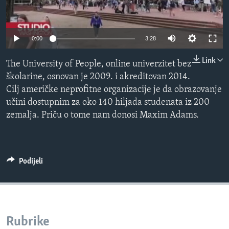
MAGAZIN
O GLASU AMERIKE
0:00
3:28
Learning English
Link
The University of People, online univerzitet bez
školarine, osnovan je 2009. i akreditovan 2014.
PRATITE NAS
Cilj američke neprofitne organizacije je da obrazovanje
učini dostupnim za oko 140 hiljada studenata iz 200
zemalja. Priču o tome nam donosi Maxim Adams.
Jezici
Podijeli
Rubrike