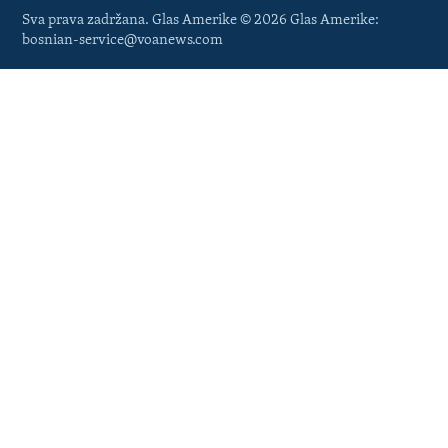
Sva prava zadržana. Glas Amerike © 2026 Glas Amerike:
bosnian-service@voanews.com