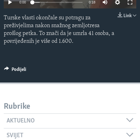
0:00
0:18
MAGAZIN
Link
O GLASU AMERIKE
Turske vlasti okončale su potragu za
preživjelima nakon snažnog zemljotresa
Learning English
prošlog petka. To znači da je umrla 41 osoba, a
povrijeđenih je više od 1.600.
PRATITE NAS
Podijeli
Jezici
Rubrike
AKTUELNO
SVIJET