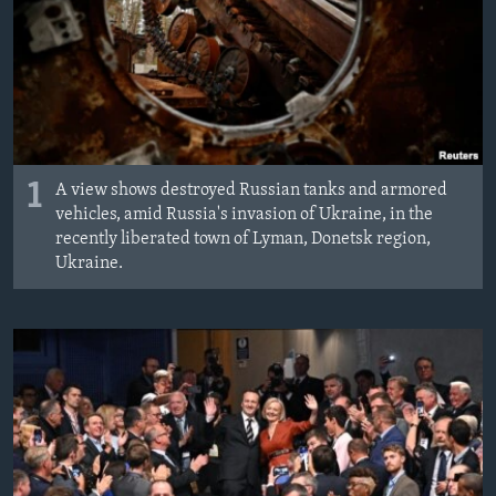
MAGAZIN
O GLASU AMERIKE
Learning English
PRATITE NAS
1
A view shows destroyed Russian tanks and armored
vehicles, amid Russia's invasion of Ukraine, in the
recently liberated town of Lyman, Donetsk region,
Ukraine.
Jezici