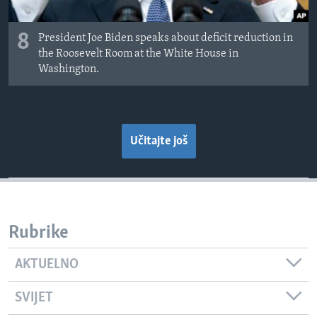
8
President Joe Biden speaks about deficit reduction in
the Roosevelt Room at the White House in
Washington.
Učitajte još
Rubrike
AKTUELNO
SVIJET