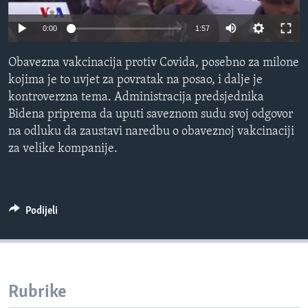
MAGAZIN
0:00
1:57
O GLASU AMERIKE
Obavezna vakcinacija protiv Covida, posebno za milone
Learning English
kojima je to uvjet za povratak na posao, i dalje je
kontroverzna tema. Administracija predsjednika
PRATITE NAS
Bidena priprema da uputi saveznom sudu svoj odgovor
na odluku da zaustavi naredbu o obaveznoj vakcinaciji
za velike kompanije.
Jezici
Podijeli
Rubrike