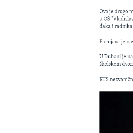
Ovo je drugo m
u OŠ "Vladisla
đaka i radnika 
Pucnjava je na
U Duboni je na
školskom dvoriš
RTS nezvanično