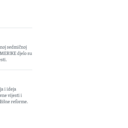
enoj sedmičnoj
 AMERIKE djelo su
sti.
a i ideja
ne vijesti i
žišne reforme.