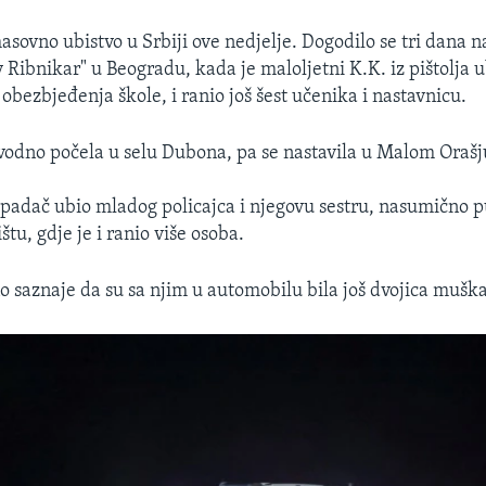
asovno ubistvo u Srbiji ove nedjelje. Dogodilo se tri dana
v Ribnikar" u Beogradu, kada je maloljetni K.K. iz pištolja 
obezbjeđenja škole, i ranio još šest učenika i nastavnicu.
vodno počela u selu Dubona, pa se nastavila u Malom Orašj
padač ubio mladog policajca i njegovu sestru, nasumično p
tu, gdje je i ranio više osoba.
 saznaje da su sa njim u automobilu bila još dvojica mušk