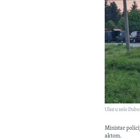
Ulaz u selo Dubo
Ministar polic
aktom.