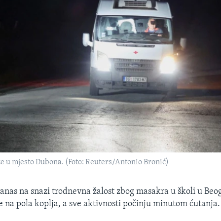
e u mjesto Dubona. (Foto: Reuters/Antonio Bronić)
 danas na snazi trodnevna žalost zbog masakra u školi u Beo
ne na pola koplja, a sve aktivnosti počinju minutom ćutanja.