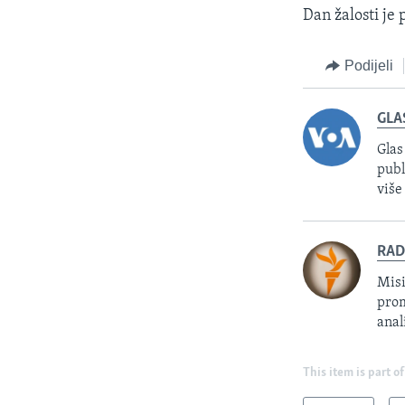
Dan žalosti je
Podijeli
GLA
Glas
publ
više
RAD
Misi
prom
anal
This item is part of