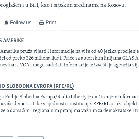
 proglašen i u BiH, kao i srpskim sredinama na Kosovu.
Follow us
Print
S AMERIKE
 Amerike pruža vijesti i informacije na više od 40 jezika procijenj
ici od preko 326 miliona ljudi. Priče sa autorskim linijama GLAS
 novinara VOA i mogu sadržati informacije iz izveštaja agencija vije
IO SLOBODNA EVROPA (RFE/RL)
ja Radija Slobodna Evropa/Radio Liberty je da širenjem informacij
oviše demokratske vrijednosti i institucije: RFE/RL pruža objektiv
ize o domaćim i regionalnim pitanjima važnim za demokratske i tr