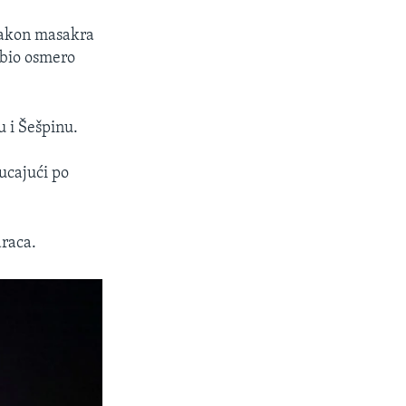
 nakon masakra
ubio osmero
u i Šešpinu.
ucajući po
araca.