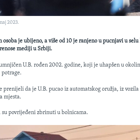
 maj 2023.
osoba je ubijeno, a više od 10 je ranjeno u pucnjavi u selu
enose mediji u Srbiji.
umnjičen U.B. rođen 2002. godine, koji je uhapšen u okoli
 potrage.
e prenijeli da je U.B. pucao iz automatskog oružja, iz vozila
ca mjesta.
su povrijeđeni zbrinuti u bolnicama.