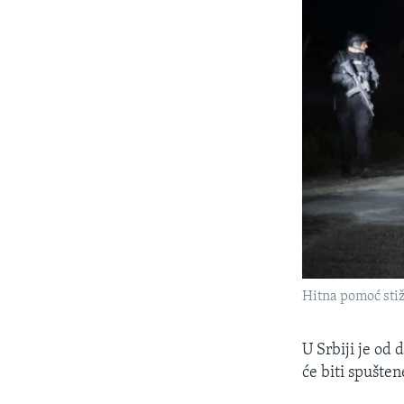
Hitna pomoć stiž
U Srbiji je od
će biti spušte