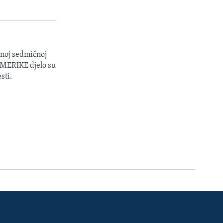
enoj sedmičnoj
 AMERIKE djelo su
sti.