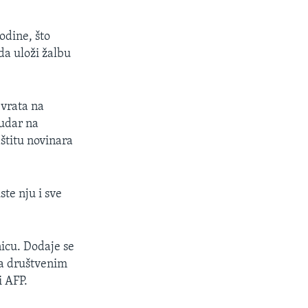
odine, što
da uloži žalbu
 vrata na
 udar na
štitu novinara
ste nju i sve
icu. Dodaje se
na društvenim
i AFP.