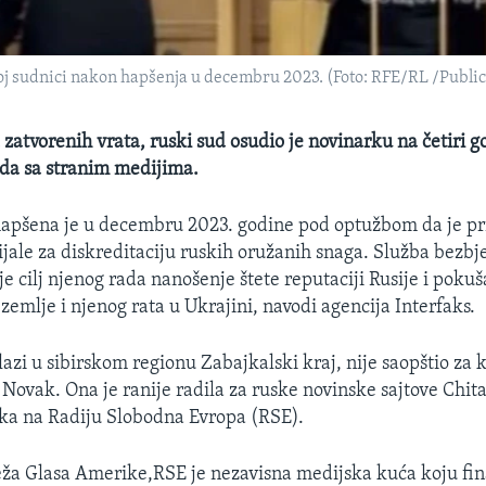
 sudnici nakon hapšenja u decembru 2023. (Foto: RFE/RL /Publi
 zatvorenih vrata, ruski sud osudio je novinarku na četiri g
da sa stranim medijima.
apšena je u decembru 2023. godine pod optužbom da je p
jale za diskreditaciju ruskih oružanih snaga. Služba bezbj
 je cilj njenog rada nanošenje štete reputaciji Rusije i pokuš
 zemlje i njenog rata u Ukrajini, navodi agencija Interfaks.
lazi u sibirskom regionu Zabajkalski kraj, nije saopštio za k
 Novak. Ona je ranije radila za ruske novinske sajtove Chita 
ka na Radiju Slobodna Evropa (RSE).
ža Glasa Amerike,RSE je nezavisna medijska kuća koju fi