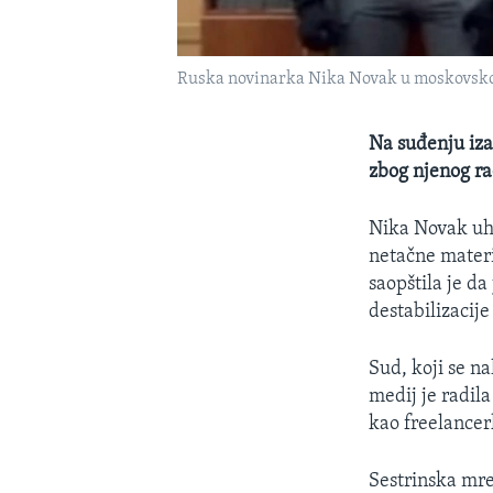
Ruska novinarka Nika Novak u moskovskoj
Na suđenju iza
zbog njenog ra
Nika Novak uh
netačne materi
saopštila je da
destabilizacije
Sud, koji se na
medij je radila
kao freelancer
Sestrinska mre