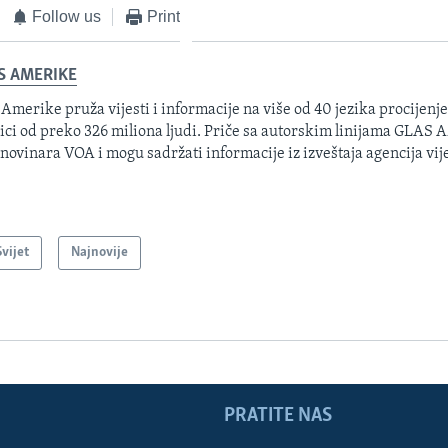
Follow us
Print
S AMERIKE
 Amerike pruža vijesti i informacije na više od 40 jezika procijenj
ici od preko 326 miliona ljudi. Priče sa autorskim linijama GLAS
 novinara VOA i mogu sadržati informacije iz izveštaja agencija vije
Svijet
Najnovije
PRATITE NAS