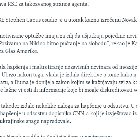
va RSE za takozvanog stranog agenta.
SE Stephen Capus osudio je u utorak kaznu izrečenu Novak
 motivisane optužbe imaju za cilj da ušjutkaju pojedine novi
 Pozivamo na Nikino hitno puštanje na slobodu”, rekao je Ka
 za Glas Amerike.
čala hapšenja i maltretiranje nezavisnih novinara od invazij
 Ubrzo nakon toga, vlada je izdala direktive o tome kako 
ratu, a Duma je donijela zakon kojim se kažnjavaju svi za ko
e lažne vijesti ili informacije koje bi mogle diskreditovati v
u također izdale nekoliko naloga za hapšenje u odsustvu. U
 hapšenje u odsustvu dopisnika CNN-a koji je izvještavao iz
ukrajinske snage napredovale.