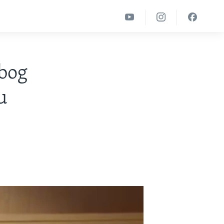
zbog
u