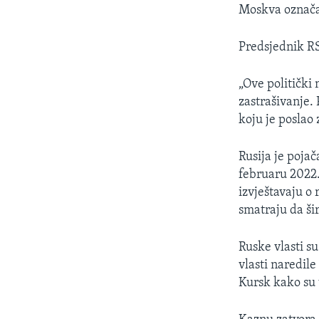
Moskva označa
Predsjednik R
„Ove politički
zastrašivanje.
koju je poslao
Rusija je poja
februaru 2022.
izvještavaju o 
smatraju da šir
Ruske vlasti s
vlasti naredile
Kursk kako su 