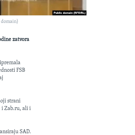
c domain)
odine zatvora
ripremala
ednosti FSB
aj
oji strani
i Zab.ru, ali i
nansiraju SAD.