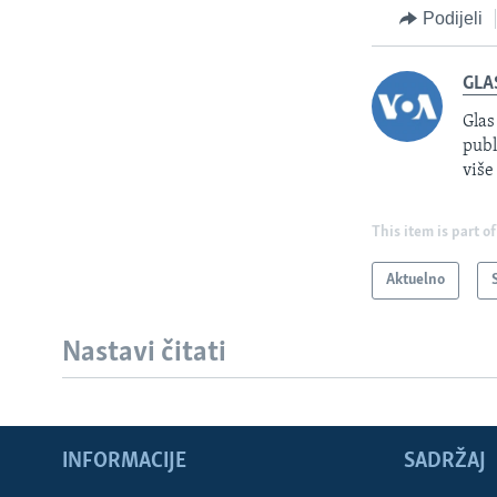
Podijeli
GLA
Glas
publ
više
This item is part of
Aktuelno
Nastavi čitati
INFORMACIJE
SADRŽAJ