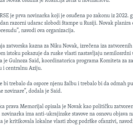
za Novak osudila je Koalicija žena u novinarstvu.
RSE je prva novinarka koji je osuđena po zakonu iz 2022. g
edan razorni udarac slobodi štampe u Rusiji. Novak planira 
presudu”, navodi ova organizacija.
ja zatvorska kazna za Niku Novak, izrečena iza zatvorenih
 istoku pokazuje da ruske vlasti nastavljaju nemilosrdni
la je Gulnoza Said, koordinatorica programa Komiteta za za
 i centralnu Aziju.
e bi trebalo da ospore njenu žalbu i trebalo bi da odmah pu
e novinare”, dodala je Said.
ka prava Memorijal opisala je Novak kao političku zatvoren
a novinarka ima anti-ukrajinske stavove na osnovu objava 
 je kritikovala lokalne vlasti zbog podrške ofanzivi, navod