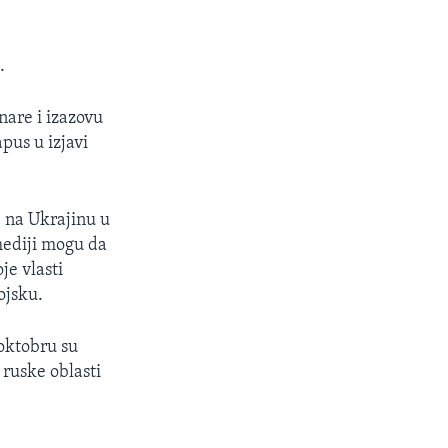
.
nare i izazovu
pus u izjavi
e na Ukrajinu u
mediji mogu da
je vlasti
ojsku.
 oktobru su
 ruske oblasti