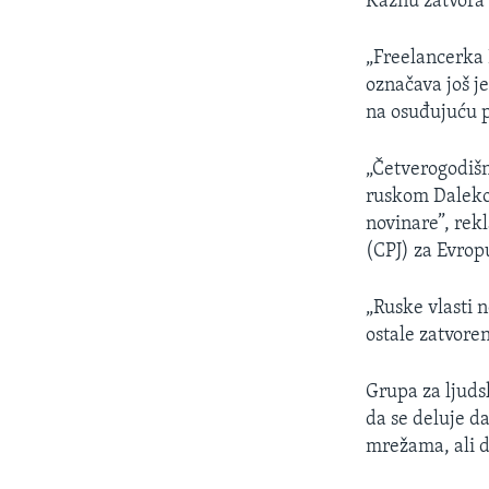
Kaznu zatvora 
„Freelancerka 
označava još j
na osuđujuću 
„Četverogodišn
ruskom Dalekom
novinare”, rek
(CPJ) za Evropu
„Ruske vlasti n
ostale zatvoren
Grupa za ljuds
da se deluje d
mrežama, ali da