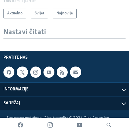
This item is part of
Aktuelno
Svijet
Najnovije
Nastavi čitati
PRATITE NAS
INFORMACIJE
SADRŽAJ
Sva prava zadržana. Glas Amerike © 2026 Glas Amerike:
bosnian-service@voanews.com