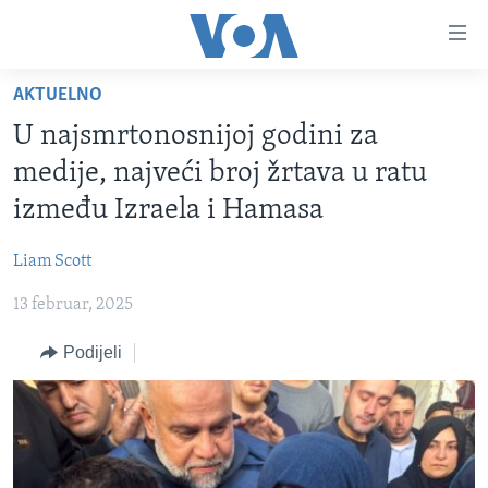
Linkovi
Pređi
na
AKTUELNO
glavni
TV PROGRAM
sadržaj
U najsmrtonosnijoj godini za
VIDEO
Pređi
medije, najveći broj žrtava u ratu
na
FOTOGRAFIJE DANA
između Izraela i Hamasa
glavnu
VIJESTI
navigaciju
Liam Scott
Idi
NAUKA I TEHNOLOGIJA
SJEDINJENE AMERIČKE DRŽAVE
na
13 februar, 2025
SPECIJALNI PROJEKTI
BOSNA I HERCEGOVINA
pretragu
KORUPCIJA
Podijeli
SVIJET
SLOBODA MEDIJA
ŽENSKA STRANA
IZBJEGLIČKA STRANA