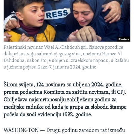
MAGAZIN
O GLASU AMERIKE
Learning English
Palestinski novinar Wael Al-Dahdouh grli članove porodice
PRATITE NAS
dok prisustvuju sahrani njegovog sina, novinara Hamze Al-
Dahdouha, nakon što je ubijen u izraelskom napadu, u Rafahu
u južnom pojasu Gaze, 7. januara 2024. godine.
Jezici
Širom svijeta, 124 novinara su ubijena 2024. godine,
prema podacima Komiteta za zaštitu novinara, ili CPJ.
Obilježava najsmrtonosniju zabilježenu godinu za
medijske radnike od kada je grupa za slobodu štampe
počela da vodi evidenciju 1992. godine.
WASHINGTON —
Drugu godinu zaredom rat između