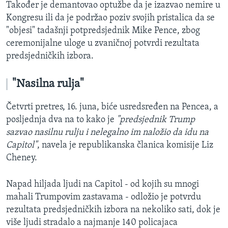
Također je demantovao optužbe da je izazvao nemire u
Kongresu ili da je podržao poziv svojih pristalica da se
"objesi" tadašnji potpredsjednik Mike Pence, zbog
ceremonijalne uloge u zvaničnoj potvrdi rezultata
predsjedničkih izbora.
"Nasilna rulja"
Četvrti pretres, 16. juna, biće usredsređen na Pencea, a
posljednja dva na to kako je
"predsjednik Trump
sazvao nasilnu rulju i nelegalno im naložio da idu na
Capitol"
, navela je republikanska članica komisije
Liz
Cheney.
Napad hiljada ljudi na Capitol - od kojih su mnogi
mahali Trumpovim zastavama - odložio je potvrdu
rezultata predsjedničkih izbora na nekoliko sati, dok je
više ljudi stradalo a najmanje 140 policajaca