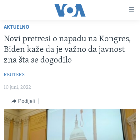
Linkovi
Pređi
na
AKTUELNO
glavni
TV PROGRAM
sadržaj
Novi pretresi o napadu na Kongres,
VIDEO
Pređi
Biden kaže da je važno da javnost
na
FOTOGRAFIJE DANA
zna šta se dogodilo
glavnu
VIJESTI
navigaciju
REUTERS
Idi
NAUKA I TEHNOLOGIJA
SJEDINJENE AMERIČKE DRŽAVE
na
10 juni, 2022
SPECIJALNI PROJEKTI
BOSNA I HERCEGOVINA
pretragu
KORUPCIJA
Podijeli
SVIJET
SLOBODA MEDIJA
ŽENSKA STRANA
IZBJEGLIČKA STRANA