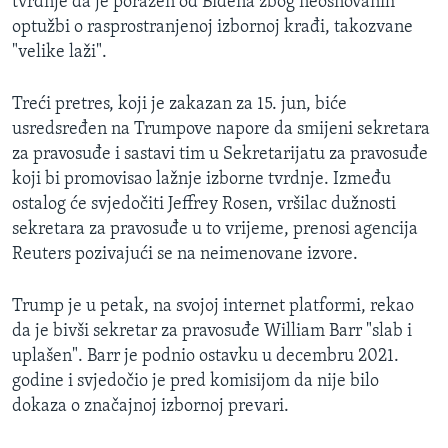
tvrdnje da je poražen od Bidena zbog neosnovanih
optužbi o rasprostranjenoj izbornoj krađi, takozvane
"velike laži".
Treći pretres, koji je zakazan za 15. jun, biće
usredsređen na Trumpove napore da smijeni sekretara
za pravosuđe i sastavi tim u Sekretarijatu za pravosuđe
koji bi promovisao lažnje izborne tvrdnje. Između
ostalog će svjedočiti Jeffrey Rosen, vršilac dužnosti
sekretara za pravosuđe u to vrijeme, prenosi agencija
Reuters pozivajući se na neimenovane izvore.
Trump je u petak, na svojoj internet platformi, rekao
da je bivši sekretar za pravosuđe William Barr
"slab i
uplašen". Barr je podnio ostavku u decembru 2021.
godine i svjedočio je pred komisijom da nije bilo
dokaza o značajnoj izbornoj prevari.