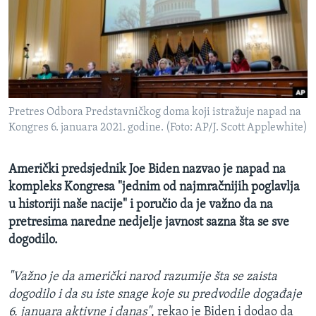
MAGAZIN
O GLASU AMERIKE
Learning English
Pretres Odbora Predstavničkog doma koji istražuje napad na
PRATITE NAS
Kongres 6. januara 2021. godine. (Foto: AP/J. Scott Applewhite)
Američki predsjednik Joe Biden nazvao je napad na
Jezici
kompleks Kongresa "jednim od najmračnijih poglavlja
u historiji naše nacije" i poručio da je važno da na
pretresima naredne nedjelje javnost sazna šta se sve
dogodilo.
"Važno je da američki narod razumije šta se zaista
dogodilo i da su iste snage koje su predvodile događaje
6. januara aktivne i danas"
, rekao je Biden i dodao da