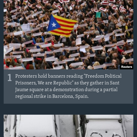
MAGAZIN
O GLASU AMERIKE
Learning English
PRATITE NAS
1
Protesters hold banners reading "Freedom Political
Jezici
Prisoners, We are Republic" as they gather in Sant
Jaume square at a demonstration during a partial
regional strike in Barcelona, Spain.