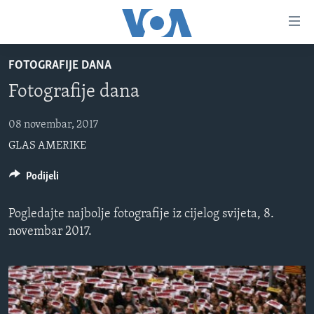
Linkovi
Pređi
na
FOTOGRAFIJE DANA
glavni
TV PROGRAM
sadržaj
Fotografije dana
VIDEO
Pređi
na
FOTOGRAFIJE DANA
08 novembar, 2017
glavnu
GLAS AMERIKE
VIJESTI
navigaciju
Idi
NAUKA I TEHNOLOGIJA
SJEDINJENE AMERIČKE DRŽAVE
Podijeli
na
SPECIJALNI PROJEKTI
BOSNA I HERCEGOVINA
pretragu
Pogledajte najbolje fotografije iz cijelog svijeta, 8.
KORUPCIJA
SVIJET
novembar 2017.
SLOBODA MEDIJA
ŽENSKA STRANA
IZBJEGLIČKA STRANA