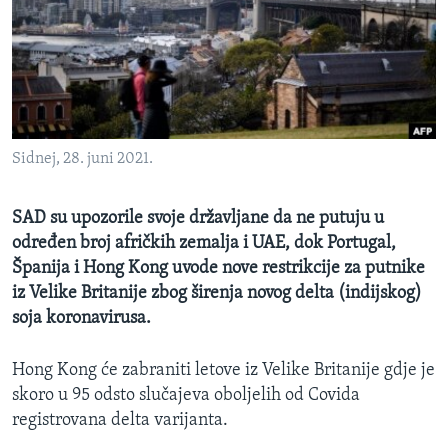
MAGAZIN
O GLASU AMERIKE
Learning English
Sidnej, 28. juni 2021.
PRATITE NAS
SAD su upozorile svoje državljane da ne putuju u
određen broj afričkih zemalja i UAE, dok Portugal,
Jezici
Španija i Hong Kong uvode nove restrikcije za putnike
iz Velike Britanije zbog širenja novog delta (indijskog)
soja koronavirusa.
Hong Kong će zabraniti letove iz Velike Britanije gdje je
skoro u 95 odsto slučajeva oboljelih od Covida
registrovana delta varijanta.