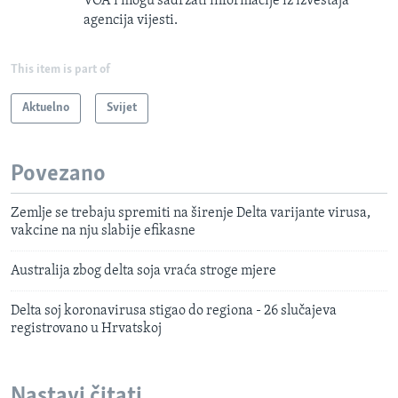
VOA i mogu sadržati informacije iz izveštaja
agencija vijesti.
This item is part of
Aktuelno
Svijet
Povezano
Zemlje se trebaju spremiti na širenje Delta varijante virusa,
vakcine na nju slabije efikasne
Australija zbog delta soja vraća stroge mjere
Delta soj koronavirusa stigao do regiona - 26 slučajeva
registrovano u Hrvatskoj
Nastavi čitati