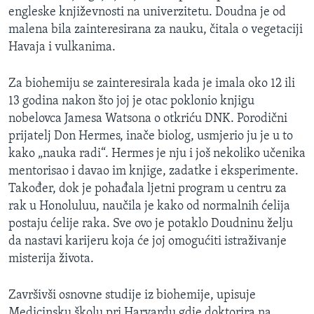
engleske književnosti na univerzitetu. Doudna je od
malena bila zainteresirana za nauku, čitala o vegetaciji
Havaja i vulkanima.
Za biohemiju se zainteresirala kada je imala oko 12 ili
13 godina nakon što joj je otac poklonio knjigu
nobelovca Jamesa Watsona o otkriću DNK. Porodični
prijatelj Don Hermes, inače biolog, usmjerio ju je u to
kako „nauka radi“. Hermes je nju i još nekoliko učenika
mentorisao i davao im knjige, zadatke i eksperimente.
Također, dok je pohađala ljetni program u centru za
rak u Honoluluu, naučila je kako od normalnih ćelija
postaju ćelije raka. Sve ovo je potaklo Doudninu želju
da nastavi karijeru koja će joj omogućiti istraživanje
misterija života.
Završivši osnovne studije iz biohemije, upisuje
Medicinsku školu pri Harvardu gdje doktorira na