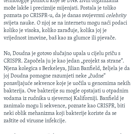
tehnologije pomoću koje se DNK živih organizama
može lakše i preciznije mijenjati. Postala je toliko
poznata po CRISPR-u, da je danas svojevrsni
celebrity
svijeta nauke. O njoj se na internetu mogu naći podaci
koliko je visoka, koliko zarađuje, kolika joj je
vrijednost imovine, baš kao za glumce ili pjevače.
No, Doudna je gotovo slučajno upala u cijelu priču s
CRISPR. Započela ju je kao jedan „projekt sa strane“.
Njena kolegica s Berkeleya, Jilian Banfield, željela je da
joj Doudna pomogne razumjeti neke „čudne“
ponavljajuće sekvence koje je uočila u genomima nekih
bakterija. Ove bakterije su mogle opstajati u otpadnim
vodama iz rudnika u sjevernoj Kaliforniji. Banfield je
zanimalo mogu li sekvence, poznate kao CRISPR, biti
neki oblik mehanizma koji bakterije koriste da se
zaštite od virusne infekcije.