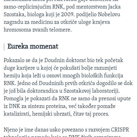
samo-replicirajućim RNK, pod mentorstvom Jacka
Szostaka, biologa koji je 2009. podijelio Nobelovu
nagradu za medicinu za otkriće uloge krajeva
hromosoma zvanih telomere.
Eureka momenat
Pokazalo se da je Doudnin doktorat bio tek početak
duge karijere u kojoj će pokušati bolje razumjeti
hemiju koja leži u osnovi mnogih bioloških funkcija
RNK. Jedno od Doudninih prvih otkrića dogodilo se dok
je još bila doktorandica u Szostakovoj laboratoriji.
Pomogla je pokazati da RNK ne samo da prenosi upute
iz DNK za sintezu proteina, već također pomaže
katalizirati, hemijski ubrzati, čitav taj proces.
Njeno je ime danas usko povezano s razvojem CRISPR