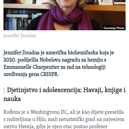
MAGAZIN
O GLASU AMERIKE
Learning English
Jennifer Doudna
PRATITE NAS
Jennifer Doudna je američka biohemičarka koja je
2020. podijelila Nobelovu nagradu za hemiju s
Emmanuelle Charpentier za rad na tehnologiji
Jezici
uređivanja gena CRISPR.
Djetinjstvo i adolescencija: Havaji, knjige i
nauka
Rođena je u Washingtonu DC, ali je kao dijete preselila
s roditeljima u Hilo, mali neturistički grad na najvećem
ostrvu Havaja, gdje je njen otac postao profesor