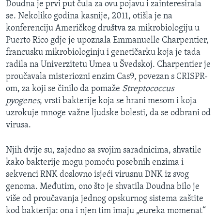
Doudna je prvi put čula za ovu pojavu i zainteresirala
se. Nekoliko godina kasnije, 2011, otišla je na
konferenciju Američkog društva za mikrobiologiju u
Puerto Rico gdje je upoznala Emmanuelle Charpentier,
francusku mikrobiologinju i genetičarku koja je tada
radila na Univerzitetu Umea u Švedskoj. Charpentier je
proučavala misteriozni enzim Cas9, povezan s CRISPR-
om, za koji se činilo da pomaže
Streptococcus
pyogenes
, vrsti bakterije koja se hrani mesom i koja
uzrokuje mnoge važne ljudske bolesti, da se odbrani od
virusa.
Njih dvije su, zajedno sa svojim saradnicima, shvatile
kako bakterije mogu pomoću posebnih enzima i
sekvenci RNK doslovno isjeći virusnu DNK iz svog
genoma. Međutim, ono što je shvatila Doudna bilo je
više od proučavanja jednog opskurnog sistema zaštite
kod bakterija: ona i njen tim imaju „eureka momenat“