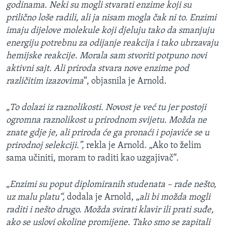
godinama. Neki su mogli stvarati enzime koji su
prilično loše radili, ali ja nisam mogla čak ni to. Enzimi
imaju dijelove molekule koji djeluju tako da smanjuju
energiju potrebnu za odijanje reakcija i tako ubrzavaju
hemijske reakcije. Morala sam stvoriti potpuno novi
aktivni sajt. Ali priroda stvara nove enzime pod
različitim izazovima
“, objasnila je Arnold.
„
To dolazi iz raznolikosti. Novost je već tu jer postoji
ogromna raznolikost u prirodnom svijetu. Možda ne
znate gdje je, ali priroda će ga pronaći i pojaviće se u
prirodnoj selekciji.”,
rekla je Arnold. „Ako to želim
sama učiniti, moram to raditi kao uzgajivač“.
„
Enzimi su poput diplomiranih studenata – rade nešto,
uz malu platu“,
dodala je Arnold, „
ali bi možda mogli
raditi i nešto drugo. Možda svirati klavir ili prati suđe,
ako se uslovi okoline promijene. Tako smo se zapitali