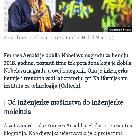
MAGAZIN
O GLASU AMERIKE
Learning English
Arnold drži predavanje na 72. Lindau Nobel Meetings
PRATITE NAS
Frances Arnold je dobila Nobelovu nagradu za hemiju
2018. godine, postavši time tek peta žena koja je dobila
Nobelovu nagradu u ovoj kategoriji. Ona je inženjerka
Jezici
hemije i trenutno vodi laboratoriju pri Kalifornijskom
institutu za tehnologiju (Caltech).
Od inženjerke mašinstva do inženjerke
molekula
Život Amerikanke Frances Arnold je zbilja interesantna
biografija. Kao djevojka učestvovala je u protestima