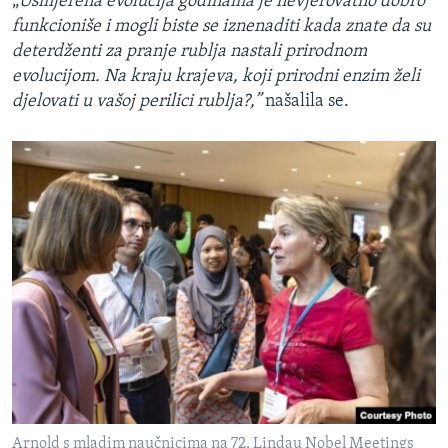
„
Usmjerena evolucija godinama je nevjerovatno dobro
funkcioniše i mogli biste se iznenaditi kada znate da su
deterdženti za pranje rublja nastali prirodnom
evolucijom. Na kraju krajeva, koji prirodni enzim želi
djelovati u vašoj perilici rublja?,”
našalila se.
Arnold s mladim naučnicima na 72. Lindau Nobel Meetings