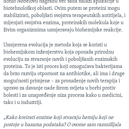
donio Nobelovu nagradu već sada nalazi aplikacije u
biotehnološkoj oblasti. Ovim putem se proteini mogu
stabilizirati, poboljšati svojstva terapeutskih antitijela, i
mijenjati svojstva enzima, proteinskih molekula koje u
živim organizmima usmjeravaju biohemijske reakcije.
Usmjerena evolucija je metoda koja se koristi u
biohemijskom inženjerstvu koja oponaša prirodnu
evoluciju za stvaranje novih i poboljšanih enzimskih
proteina. To je isti proces koji omogućava bakterijama
da brzo razviju otpornost na antibiotike, ali ima i druge
mogućnosti primjene – za pronaženje novih terapija i
upravo za davanje nade širom svijeta u borbi protiv
bolesti i za unapređenje niza procesa kako u medicini,
tako i u industriji.
„
Kako kreirati enzime koji stvaraju hemiju koji ne
postoje u bazama podataka? O ovome sam razmišljala