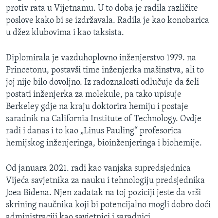
protiv rata u Vijetnamu. U to doba je radila različite
poslove kako bi se izdržavala. Radila je kao konobarica
u džez klubovima i kao taksista.
Diplomirala je vazduhoplovno inženjerstvo 1979. na
Princetonu, postavši time inženjerka mašinstva, ali to
joj nije bilo dovoljno. Iz radoznalosti odlučuje da želi
postati inženjerka za molekule, pa tako upisuje
Berkeley gdje na kraju doktorira hemiju i postaje
saradnik na California Institute of Technology. Ovdje
radi i danas i to kao „Linus Pauling“ profesorica
hemijskog inženjeringa, bioinženjeringa i biohemije.
Od januara 2021. radi kao vanjska supredsjednica
Vijeća savjetnika za nauku i tehnologiju predsjednika
Joea Bidena. Njen zadatak na toj poziciji jeste da vrši
skrining naučnika koji bi potencijalno mogli dobro doći
administraciji kao savjetnici i saradnici.