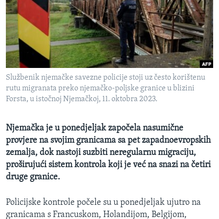
MAGAZIN
O GLASU AMERIKE
Learning English
Službenik njemačke savezne policije stoji uz često korištenu
PRATITE NAS
rutu migranata preko njemačko-poljske granice u blizini
Forsta, u istočnoj Njemačkoj, 11. oktobra 2023.
Jezici
Njemačka je u ponedjeljak započela nasumične
provjere na svojim granicama sa pet zapadnoevropskih
zemalja, dok nastoji suzbiti neregularnu migraciju,
proširujući sistem kontrola koji je već na snazi ​​na četiri
druge granice.
Policijske kontrole počele su u ponedjeljak ujutro na
granicama s Francuskom, Holandijom, Belgijom,