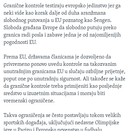
Granične kontrole testiraju evropsko jedinstvo jer ga
neki vide kao korak dalje od duha aranžmana
slobodnog putovanja u EU poznatog kao Šengen.
Sloboda građana Evrope da slobodno putuju preko
granica radi posla i zabave jedna je od najomiljenijih
pogodnosti EU.
Prema EU, državama članicama je dozvoljeno da
privremeno ponovo uvedu kontrole na takozvanim
unutrašnjim granicama EU u slučaju ozbiljne prijetnje,
poput one po unutrašnju sigurnost. Ali također se kaže
da granične kontrole treba primijeniti kao posljednje
sredstvo u izuzetnim situacijama i moraju biti
vremenski ograničene.
Takva ograničenja se često postavljaju tokom velikih
sportskih događaja, uključujući nedavne Olimpijske
igre u Parizu i Evropsko prvenstvo u fudbalu.