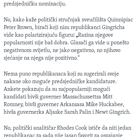
predsjedničku nominaciju.
No, kako kaže politički stručnjak sveučilišta Quinnipiac
Peter Brown, birači koji nisu republikanci Gingricha
vide kao polarizirajuću figuru
: „
Razina njegove
popularnosti nije baš dobra. Glasači ga vide u ponešto
negativnom svijetlu, ne jako negativno, no njihovo
sjećanje na njega nije pozitivno.“
Nema puno republikanaca koji su sugerirali svoje
nakane oko moguće predsjedničke kandidature.
Ankete pokazuju da su najpopularniji mogući
kandidati bivši guverner Massachussettsa Mitt
Romney, bivši guverner Arkansasa Mike Huckabee,
bivša guvernerka Aljaske Sarah Palin i Newt Gingrich.
No, politički analitičar Rhodes Cook ističe da niti jedan
republikanac za sada nije jasan favorit za osvajanje