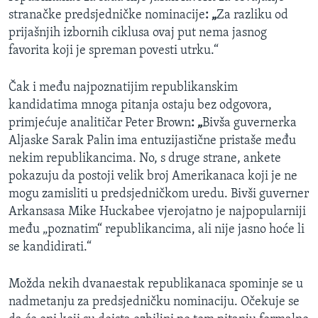
stranačke predsjedničke nominacije
: „
Za razliku od
prijašnjih izbornih ciklusa ovaj put nema jasnog
favorita koji je spreman povesti utrku.“
Čak i među najpoznatijim republikanskim
kandidatima mnoga pitanja ostaju bez odgovora,
primjećuje analitičar Peter Brown
: „
Bivša guvernerka
Aljaske Sarak Palin ima entuzijastične pristaše među
nekim republikancima. No, s druge strane, ankete
pokazuju da postoji velik broj Amerikanaca koji je ne
mogu zamisliti u predsjedničkom uredu. Bivši guverner
Arkansasa Mike Huckabee vjerojatno je najpopularniji
među „poznatim“ republikancima, ali nije jasno hoće li
se kandidirati.“
Možda nekih dvanaestak republikanaca spominje se u
nadmetanju za predsjedničku nominaciju. Očekuje se