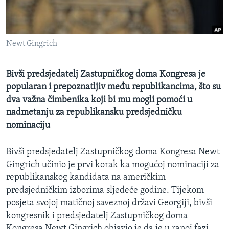
MAGAZIN
O GLASU AMERIKE
Newt Gingrich
Learning English
Bivši predsjedatelj Zastupničkog doma Kongresa je
PRATITE NAS
popularan i prepoznatljiv među republikancima, što su
dva važna čimbenika koji bi mu mogli pomoći u
nadmetanju za republikansku predsjedničku
nominaciju
Jezici
Bivši predsjedatelj Zastupničkog doma Kongresa Newt
Gingrich učinio je prvi korak ka mogućoj nominaciji za
republikanskog kandidata na američkim
predsjedničkim izborima sljedeće godine. Tijekom
posjeta svojoj matičnoj saveznoj državi Georgiji, bivši
kongresnik i predsjedatelj Zastupničkog doma
Kongresa Newt Gingrich objavio je da je u ranoj fazi