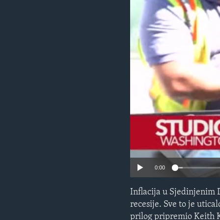
MAGAZIN
O GLASU AMERIKE
0:00
Inflacija u Sjedinjenim 
recesije. Sve to je utic
prilog pripremio Keith 