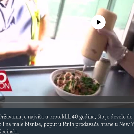
No media source currently avail
Državama je najviša u proteklih 40 godina, što je dovelo do
alo i na male biznise, poput uličnih prodavača hrane u New 
Kocinski.