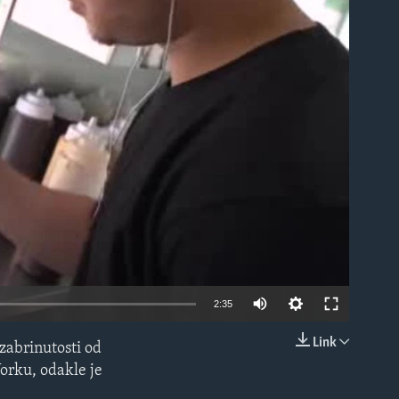
able
2:35
Link
 zabrinutosti od
EMBED
Yorku, odakle je