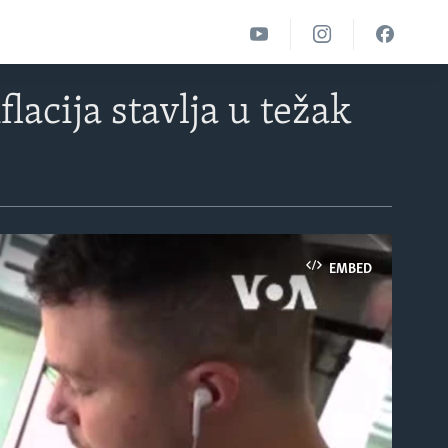
acija stavlja u težak
EMBED