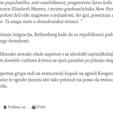
no populističko, anti-establišment, progresivno lijevo kril
atorice Elizabeth Warren, i recimo gradonačelnika New Yor
i pokret želi više razgovora o jednakosti, fer igri, povećanj
. Ta snaga raste u demokratskoj stranci. ”
pitanju imigracija, Rothenberg kaže da su republikanci podij
nego demokrati.
ikanske stranke vlada napetost s sa ideološki najradikalnij
 donekle i njihova krivica za opću paralizu po pitanju imigr
spertna grupa radi na restauraciji kupole na zgradi Kongres
utar te zgrade moraju isto tako prionuti na posao da restau
oda.
Follow us
Print