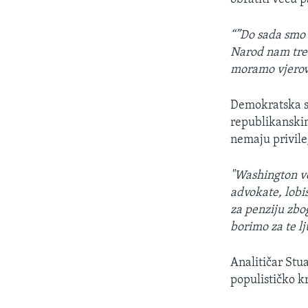
“”Do sada smo 
Narod nam treb
moramo vjerov
Demokratska se
republikanskim
nemaju privileg
"Washington ve
advokate, lobis
za penziju zbog
borimo za te lj
Analitičar Stu
populističko k