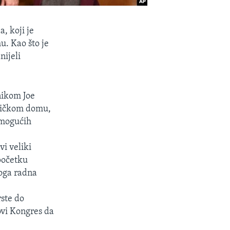
, koji je
. Kao što je
ijeli
nikom Joe
pničkom domu,
 mogućih
vi veliki
početku
noga radna
rste do
ovi Kongres da