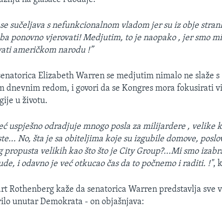
se sučeljava s nefunkcionalnom vladom jer su iz obje strank
a ponovno vjerovati! Medjutim, to je naopako , jer smo mi 
ati američkom narodu !”
natorica Elizabeth Warren se medjutim nimalo ne slaže s
 dnevnim redom, i govori da se Kongres mora fokusirati vi
ije u životu.
ć uspješno odradjuje mnogo posla za milijardere , velike k
te... No, šta je sa obiteljima koje su izgubile domove, posl
 propusta velikih kao što što je City Group?...Mi smo izabr
ude, i odavno je već otkucao čas da to počnemo i raditi. !"
, 
art Rothenberg kaže da senatorica Warren predstavlja sve 
rilo unutar Demokrata - on objašnjava: