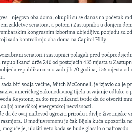
es - njegova oba doma, okupili su se danas na početak rada
em zakletve senatora, a potom i Zastupnika u donjem domu
vembarskim kongresnim izborima ubjedljivu pobjedu su odn
koji sada kontroliraju oba doma na Capitol Hilly.
voizabrani senatori i zastupnici polagali pred podpredsjed
 republikanci drže 246 od postojećih 435 mjesta u Zastu
 pobjeda republikanaca u zadnjih 70 godina, i 55 mjesta od
tu.
 sada biti vodja većine, Mitch McConnell, je izjavio da je pr
saziva američkog zakonodavnog tijela usvajanje odluke o 
ovoda Keystone, za što republikanci tvrde da će otvoriti m
i daljoj američkoj energetskoj neovisnosti.
 da će ovaj naftovod ugroziti prirodu i divlje životinjske v
 razmjera. U medjuvremenu je čak Bijela kuća upozorila n
, moguće je, uložiti veto kada se bude glasalo o naftovodu.