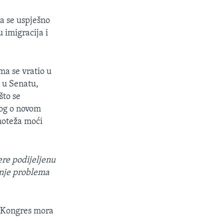
a se uspješno
 imigracija i
a se vratio u
e u Senatu,
što se
log o novom
vnoteža moći
ere podijeljenu
vanje problema
a Kongres mora