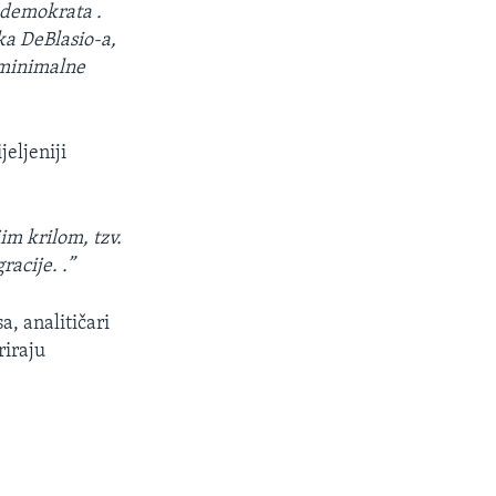
o demokrata .
ka DeBlasio-a,
u minimalne
eljeniji
im krilom, tzv.
acije. .”
a, analitičari
riraju