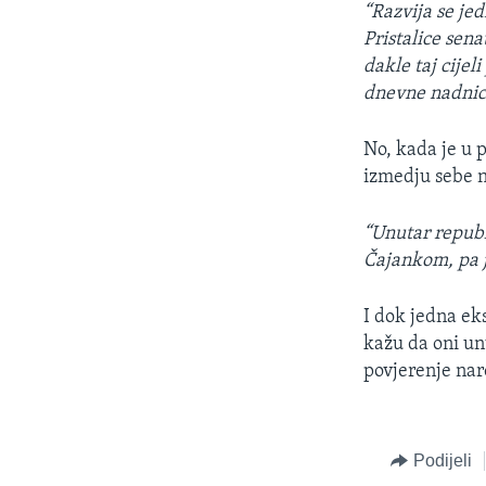
“Razvija se jed
Pristalice sen
dakle taj cijel
dnevne nadnice
No, kada je u 
izmedju sebe 
“Unutar republ
Čajankom, pa je
I dok jedna ek
kažu da oni un
povjerenje nar
Podijeli