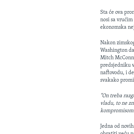
Sta će ova pro
nosi sa vrućim 
ekonomska ne
Nakon zimskog
Washington da 
Mitch McConnell
predsjedniku v
naftovodu, i d
svakako promi
“On treba razg
vladu, to ne zn
kompromisom.
Jedna od novih
obratiti veću p