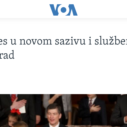
s u novom sazivu i služb
rad