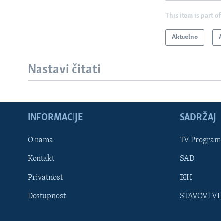
This item is part of
Aktuelno
Nastavi čitati
INFORMACIJE
SADRŽAJ
Learning English
O nama
TV Program
Kontakt
SAD
PRATITE NAS
Privatnost
BIH
Dostupnost
STAVOVI V
Jezici