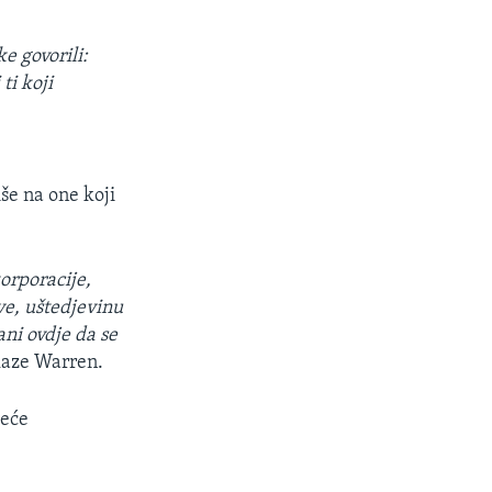
e govorili:
ti koji
še na one koji
orporacije,
ove, uštedjevinu
ani ovdje da se
kaze Warren.
veće