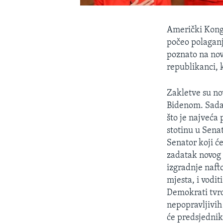
Američki Kongr
počeo polaganj
poznato na no
republikanci, 
Zakletve su no
Bidenom. Sada
što je najveća
stotinu u Sena
Senator koji će
zadatak novog 
izgradnje naft
mjesta, i vodit
Demokrati tvrde
nepopravljivih
će predsjednik