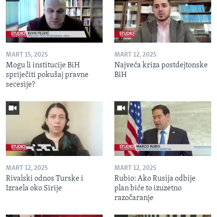
MART 15, 2025
MART 12, 2025
Mogu li institucije BiH
Najveća kriza postdejtonske
spriječiti pokušaj pravne
BiH
secesije?
MART 12, 2025
MART 12, 2025
Rivalski odnos Turske i
Rubio: Ako Rusija odbije
Izraela oko Sirije
plan biće to izuzetno
razočaranje