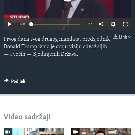
MAGAZIN
O GLASU AMERIKE
Auto
0:00
3:37
Learning English
240p
Link
Prvog dana svog drugog mandata, predsjednik
360p
Donald Trump iznio je svoju viziju odvažnijih
PRATITE NAS
— i većih — Sjedinjenih Država.
480p
Auto
240p
360p
480p
720p
720p
810p
810p
Jezici
Podijeli
Video sadržaji