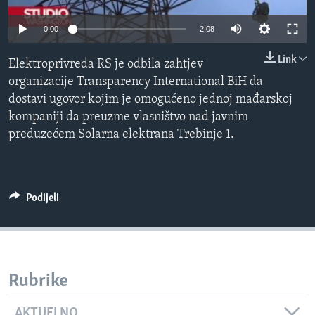
MAGAZIN
0:00
2:08
O GLASU AMERIKE
Link
Elektroprivreda RS je odbila zahtjev
Learning English
organizacije Transparency International BiH da
dostavi ugovor kojim je omogućeno jednoj mađarskoj
PRATITE NAS
kompaniji da preuzme vlasništvo nad javnim
preduzećem Solarna elektrana Trebinje 1.
Jezici
Podijeli
Rubrike
AKTUELNO