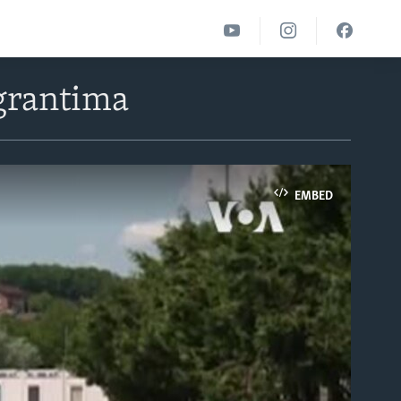
igrantima
EMBED