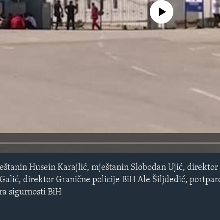
No media source currently avail
eštanin Husein Karajlić, mještanin Slobodan Ujić, direktor
Galić, direktor Granične policije BiH Ale Šiljdedić, portp
ra sigurnosti BiH