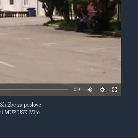
able
3:43
 Službe za poslove
EMBED
arol MUP USK Mijo