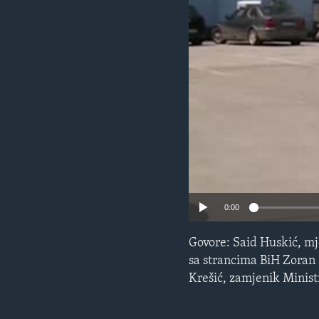
MAGAZIN
O GLASU AMERIKE
0:00
Govore: Said Huskić, mj
sa strancima BiH Zoran 
Krešić, zamjenik Minist