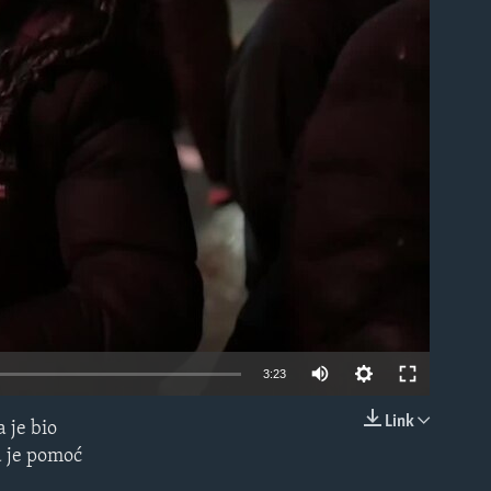
able
3:23
Link
 je bio
EMBED
a je pomoć