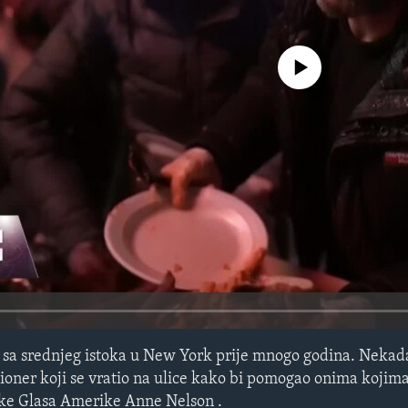
No media source currently avail
 sa srednjeg istoka u New York prije mnogo godina. Nekada
lioner koji se vratio na ulice kako bi pomogao onima kojim
rke Glasa Amerike Anne Nelson .