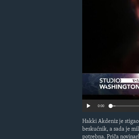
MAGAZIN
O GLASU AMERIKE
0:00
Hakki Akdeniz je stigao
beskućnik, a sada je mi
potrebna. Priča novina