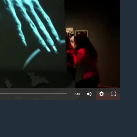
able
2:34
EMBED