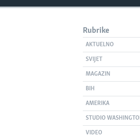
Rubrike
AKTUELNO
SVIJET
MAGAZIN
BIH
AMERIKA
STUDIO WASHINGT
VIDEO