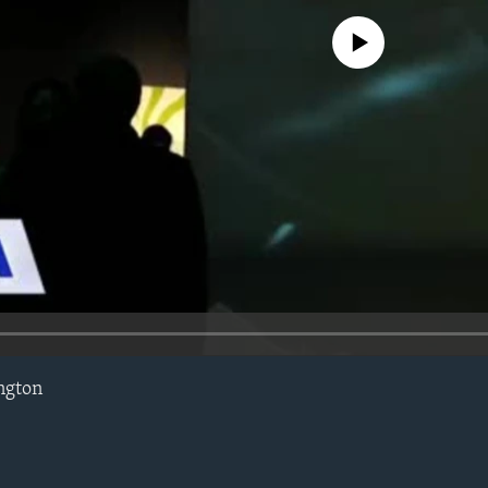
No media source currently avail
ngton