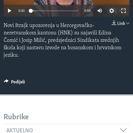
MAGAZIN
0:00
0:58
O GLASU AMERIKE
Link
Novi štrajk upozorenja u Hercegovačko-
Learning English
neretvanskom kantonu (HNK) su najavili Edina
Čomić i Josip Milić, predsjednici Sindikata srednjih
škola koji nastavu izvode na bosanskom i hrvatskom
PRATITE NAS
jeziku.
Jezici
Podijeli
Rubrike
AKTUELNO