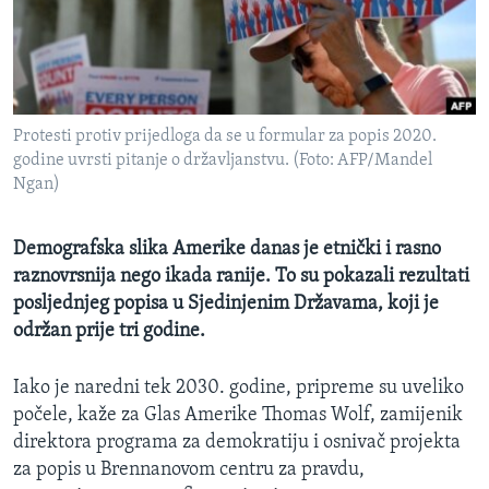
MAGAZIN
O GLASU AMERIKE
Learning English
Protesti protiv prijedloga da se u formular za popis 2020.
godine uvrsti pitanje o državljanstvu. (Foto: AFP/Mandel
PRATITE NAS
Ngan)
Demografska slika Amerike danas je etnički i rasno
raznovrsnija nego ikada ranije. To su pokazali rezultati
Jezici
posljednjeg popisa u Sjedinjenim Državama, koji je
održan prije tri godine.
Iako je naredni tek 2030. godine, pripreme su uveliko
počele, kaže za Glas Amerike Thomas Wolf, zamijenik
direktora programa za demokratiju i osnivač projekta
za popis u Brennanovom centru za pravdu,