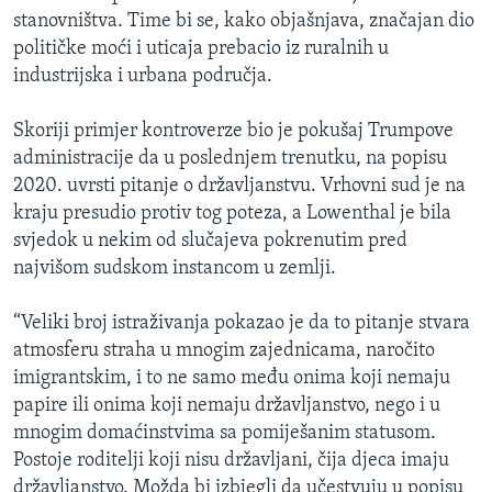
stanovništva. Time bi se, kako objašnjava, značajan dio
političke moći i uticaja prebacio iz ruralnih u
industrijska i urbana područja.
Skoriji primjer kontroverze bio je pokušaj Trumpove
administracije da u poslednjem trenutku, na popisu
2020. uvrsti pitanje o državljanstvu. Vrhovni sud je na
kraju presudio protiv tog poteza, a Lowenthal je bila
svjedok u nekim od slučajeva pokrenutim pred
najvišom sudskom instancom u zemlji.
“Veliki broj istraživanja pokazao je da to pitanje stvara
atmosferu straha u mnogim zajednicama, naročito
imigrantskim, i to ne samo među onima koji nemaju
papire ili onima koji nemaju državljanstvo, nego i u
mnogim domaćinstvima sa pomiješanim statusom.
Postoje roditelji koji nisu državljani, čija djeca imaju
državljanstvo. Možda bi izbjegli da učestvuju u popisu