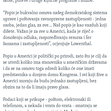
škole, puteve i druge ključne programe i službe.
“Popis je bukvalno osnova našeg demokratskog sistema
uprave i poštovanja ravnopravne zastupljenosti - jedna
osoba, jedan glas, za sve… Naš popis je kao vazduh koji
dišete. Važan je za sve u Americi, kada je riječ o
donošenju odluka, raspoređivanju resursa i fer
šansama i zastupljenosti”, ocjenjuje Lowenthal.
Popis u Americi je politički po prirodi, zato što je cilj da
se utvrdi koliko ima stanovnika u američkim državama
i da se na osnovu toga odredi koliko će one imati
predstavnika u donjem domu Kongresa. I svi koji žive u
Americi moraju da budu jednako zastupljeni, bez
obzira na to da li imaju pravo glasa.
Podaci koji se prikupe - poštom, elektronski ili
telefonom, a nekada i vrata do vrata - smatraju se