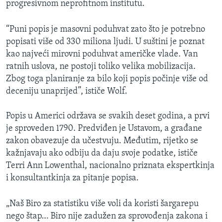
progresivnom neprofitnom institutu.
“Puni popis je masovni poduhvat zato što je potrebno
popisati više od 330 miliona ljudi. U suštini je poznat
kao najveći mirovni poduhvat američke vlade. Van
ratnih uslova, ne postoji toliko velika mobilizacija.
Zbog toga planiranje za bilo koji popis počinje više od
deceniju unaprijed”, ističe Wolf.
Popis u Americi održava se svakih deset godina, a prvi
je sproveden 1790. Predviđen je Ustavom, a građane
zakon obavezuje da učestvuju. Međutim, rijetko se
kažnjavaju ako odbiju da daju svoje podatke, ističe
Terri Ann Lowenthal, nacionalno priznata ekspertkinja
i konsultantkinja za pitanje popisa.
„Naš Biro za statistiku više voli da koristi šargarepu
nego štap… Biro nije zadužen za sprovođenja zakona i