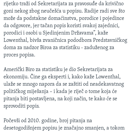
rijetko traži od Sekretarijata za pravosuđe da krivično
goni nekog zbog neučešća u popisu. Radije radi sve što
može da podstakne domaćinstva, porodice i pojedince
da odgovore, jer tačan popis koristi svakoj zajednici,
porodici i osobi u Sjedinjenim Državama”, kaže
Lowenthal, bivša zvaničnica pododbora Predstavničkog
doma za nadzor Biroa za statistiku - zaduženog za
proces popisa.
Američki Biro za statistiku je dio Sekretarijata za
ekonomiju. Čine ga eksperti i, kako kaže Lowenthal,
ulaže se mnogo napora da se zaštiti od neadekavatnog
političkog miješanja – i kada je riječ o tome koja će
pitanja biti postavljena, na koji način, te kako će se
sprovoditi popis.
Počevši od 2010. godine, broj pitanja na
desetogodišnjem popisu je značajno smanjen, a tokom