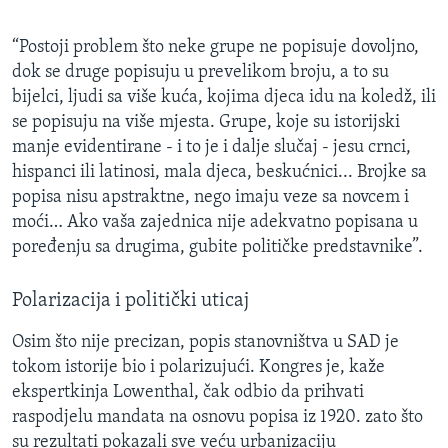
“Postoji problem što neke grupe ne popisuje dovoljno,
dok se druge popisuju u prevelikom broju, a to su
bijelci, ljudi sa više kuća, kojima djeca idu na koledž, ili
se popisuju na više mjesta. Grupe, koje su istorijski
manje evidentirane - i to je i dalje slučaj - jesu crnci,
hispanci ili latinosi, mala djeca, beskućnici... Brojke sa
popisa nisu apstraktne, nego imaju veze sa novcem i
moći… Ako vaša zajednica nije adekvatno popisana u
poređenju sa drugima, gubite političke predstavnike”.
Polarizacija i politički uticaj
Osim što nije precizan, popis stanovništva u SAD je
tokom istorije bio i polarizujući. Kongres je, kaže
ekspertkinja Lowenthal, čak odbio da prihvati
raspodjelu mandata na osnovu popisa iz 1920. zato što
su rezultati pokazali sve veću urbanizaciju