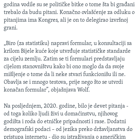
godina vodile su se političke bitke o tome šta bi građani
trebalo da budu pitani. Konačno ovlašćenje za odluku o
pitanjima ima Kongres, ali je on to delegirao izvršnoj
grani.
„Biro (za statistiku) napravi formular, u konsultaciji sa
krilom Bijele kuće koje utvrđuje statističke standarde
za cijelu zemlju. Zatim se ti formulari predstavljaju
cijelom stanovništvu kako bi ono moglo da da svoje
mišljenje o tome da li neke stvari funkcionišu ili ne.
Obavlja se i mnogo testova, prije nego što se utvrdi
konačan formular”, objašnjava Wolf.
Na posljednjem, 2020. godine, bilo je devet pitanja -
od toga koliko ljudi živi u domaćinstvu, njihovog
godišta i roda do etničke pripadnosti i rase. Dodatni
demografski podaci – od jezika preko državljanstva do
pristupa internetu - dio su istraživanja o američkim