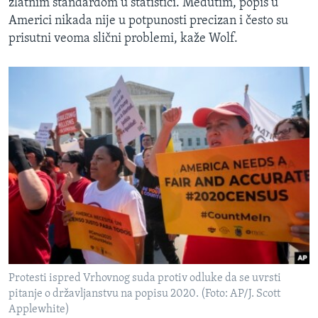
zlatnim standardom u statistici. Međutim, popis u
Americi nikada nije u potpunosti precizan i često su
prisutni veoma slični problemi, kaže Wolf.
Protesti ispred Vrhovnog suda protiv odluke da se uvrsti
pitanje o državljanstvu na popisu 2020. (Foto: AP/J. Scott
Applewhite)