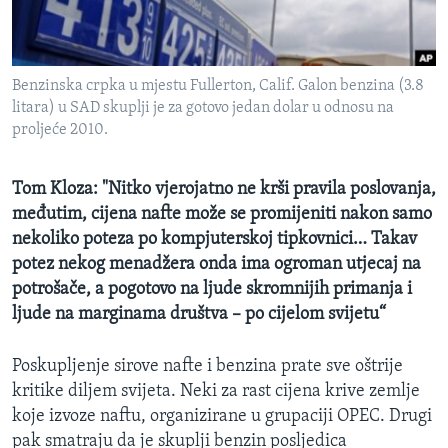
MAGAZIN
O GLASU AMERIKE
Benzinska crpka u mjestu Fullerton, Calif. Galon benzina (3.8
Learning English
litara) u SAD skuplji je za gotovo jedan dolar u odnosu na
proljeće 2010.
PRATITE NAS
Tom Kloza: "Nitko vjerojatno ne krši pravila poslovanja,
međutim, cijena nafte može se promijeniti nakon samo
nekoliko poteza po kompjuterskoj tipkovnici… Takav
Jezici
potez nekog menadžera onda ima ogroman utjecaj na
potrošače, a pogotovo na ljude skromnijih primanja i
ljude na marginama društva – po cijelom svijetu“
Poskupljenje sirove nafte i benzina prate sve oštrije
kritike diljem svijeta. Neki za rast cijena krive zemlje
koje izvoze naftu, organizirane u grupaciji OPEC. Drugi
pak smatraju da je skuplji benzin posljedica