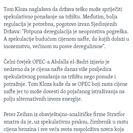
Tom Kloza naglašava da država teško može spriječiti
spekulativno ponašanje na tržištu. Međutim, bolja
regulacija je potrebna, pogotovo izvan Sjedinjenih
Država: "Potpuna deregulacija je neoprostiva pogreška.
A spekulacije budućom cijenom nafte, do kojih dolazi u
inozemstvu, većinom su posve deregulirane“.
Čelni čovjek OPEC-a Abdalla el-Badri izjavio je
nedavno da je cijena nafte danas više posljedica
spekulativnog ponašanja na tržištu nego ponude i
potražnje. Tom Kloza kaže da se OPEC boji rasta cijene
nafte jer to može dovesti do pojačanog istraživanja na
polju alternativnih izvora energije.
Peter Zeihan iz obavještajno-analitičke firme Stratfor
smatra da je, uz spekulativnu praksu, čimbenik u rastu
cijena benzina i sve veća svota raspoloživa novca koja