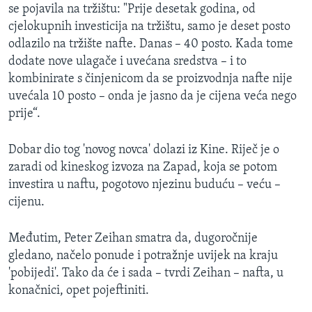
se pojavila na tržištu: "Prije desetak godina, od
cjelokupnih investicija na tržištu, samo je deset posto
odlazilo na tržište nafte. Danas – 40 posto. Kada tome
dodate nove ulagače i uvećana sredstva – i to
kombinirate s činjenicom da se proizvodnja nafte nije
uvećala 10 posto – onda je jasno da je cijena veća nego
prije“.
Dobar dio tog 'novog novca' dolazi iz Kine. Riječ je o
zaradi od kineskog izvoza na Zapad, koja se potom
investira u naftu, pogotovo njezinu buduću – veću –
cijenu.
Međutim, Peter Zeihan smatra da, dugoročnije
gledano, načelo ponude i potražnje uvijek na kraju
'pobijedi'. Tako da će i sada – tvrdi Zeihan – nafta, u
konačnici, opet pojeftiniti.