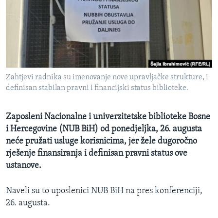
MAGAZIN
O GLASU AMERIKE
Learning English
Zahtjevi radnika su imenovanje nove upravljačke strukture, i
PRATITE NAS
definisan stabilan pravni i financijski status biblioteke.
Zaposleni Nacionalne i univerzitetske biblioteke Bosne
Jezici
i Hercegovine (NUB BiH) od ponedjeljka, 26. augusta
neće pružati usluge korisnicima, jer žele dugoročno
rješenje finansiranja i definisan pravni status ove
ustanove.
Naveli su to uposlenici NUB BiH na pres konferenciji,
26. augusta.