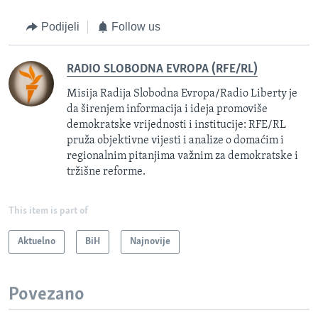
Podijeli
Follow us
RADIO SLOBODNA EVROPA (RFE/RL)
Misija Radija Slobodna Evropa/Radio Liberty je
da širenjem informacija i ideja promoviše
demokratske vrijednosti i institucije: RFE/RL
pruža objektivne vijesti i analize o domaćim i
regionalnim pitanjima važnim za demokratske i
tržišne reforme.
This item is part of
Aktuelno
BiH
Najnovije
Povezano