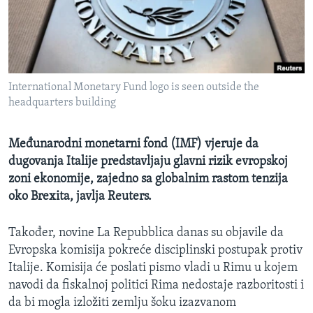
MAGAZIN
O GLASU AMERIKE
Learning English
International Monetary Fund logo is seen outside the
headquarters building
PRATITE NAS
Međunarodni monetarni fond (IMF) vjeruje da
dugovanja Italije predstavljaju glavni rizik evropskoj
Jezici
zoni ekonomije, zajedno sa globalnim rastom tenzija
oko Brexita, javlja Reuters.
Također, novine La Repubblica danas su objavile da
Evropska komisija pokreće disciplinski postupak protiv
Italije. Komisija će poslati pismo vladi u Rimu u kojem
navodi da fiskalnoj politici Rima nedostaje razboritosti i
da bi mogla izložiti zemlju šoku izazvanom