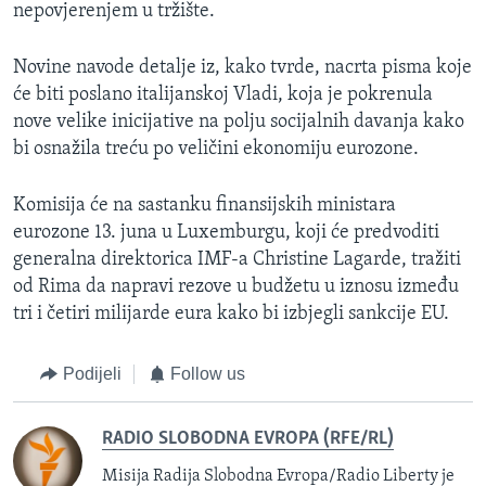
nepovjerenjem u tržište.
Novine navode detalje iz, kako tvrde, nacrta pisma koje
će biti poslano italijanskoj Vladi, koja je pokrenula
nove velike inicijative na polju socijalnih davanja kako
bi osnažila treću po veličini ekonomiju eurozone.
Komisija će na sastanku finansijskih ministara
eurozone 13. juna u Luxemburgu, koji će predvoditi
generalna direktorica IMF-a Christine Lagarde, tražiti
od Rima da napravi rezove u budžetu u iznosu između
tri i četiri milijarde eura kako bi izbjegli sankcije EU.
Podijeli
Follow us
RADIO SLOBODNA EVROPA (RFE/RL)
Misija Radija Slobodna Evropa/Radio Liberty je