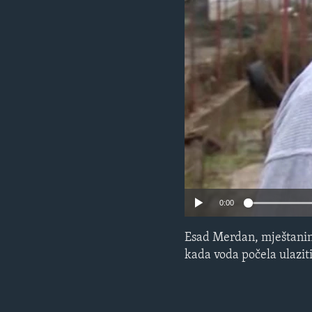
MAGAZIN
O GLASU AMERIKE
0:00
Esad Merdan, mještanin 
kada voda počela ulazit