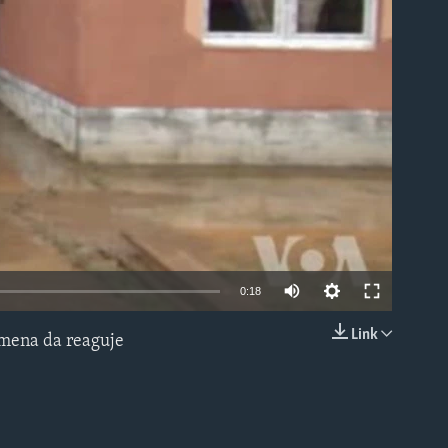
able
0:18
Link
emena da reaguje
EMBED