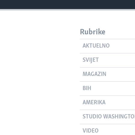
Rubrike
AKTUELNO
SVIJET
MAGAZIN
BIH
AMERIKA
STUDIO WASHINGT
VIDEO