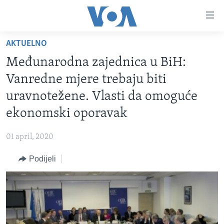
Linkovi
Pređi
na
AKTUELNO
glavni
TV PROGRAM
sadržaj
Međunarodna zajednica u BiH:
VIDEO
Pređi
Vanredne mjere trebaju biti
na
FOTOGRAFIJE DANA
uravnotežene. Vlasti da omoguće
glavnu
VIJESTI
navigaciju
ekonomski oporavak
Idi
NAUKA I TEHNOLOGIJA
SJEDINJENE AMERIČKE DRŽAVE
na
01 april, 2020
SPECIJALNI PROJEKTI
BOSNA I HERCEGOVINA
pretragu
Podijeli
KORUPCIJA
SVIJET
SLOBODA MEDIJA
ŽENSKA STRANA
IZBJEGLIČKA STRANA