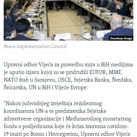
MAGAZIN
O GLASU AMERIKE
Learning English
Peace Implementation Council
PRATITE NAS
Upravni odbor Vijeća za provedbu mira u BiH medijima
je uputio izjavu kojoj su se pridružili EUFOR, MMF,
Jezici
NATO štab u Sarajevu, OSCE, Svjetska Banka, Švedska,
Švicarska, UN u BiH i Vijeće Evrope:
"Nakon jučerašnjeg izvještaja rezidentnog
koordinatora UN-a te predstavnika Svjetske
zdravstvene organizacije i Međunarodnog monetarnog
fonda o posljedicama koje će kriza izazvana covidom-
19 imati po Bosnu i Hercegovinu, Upravni odbor Vijeća