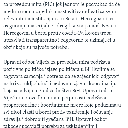
za provedbu mira (PIC) još jednom je podvukao da će
međunarodna zajednica nastaviti sarađivati sa svim
relevantnim institucijama u Bosni i Hercegovini na
osiguranju materijalne i drugih vrsta pomoći Bosni i
Hercegovini u borbi protiv covida-19, kojom treba
upravljati transparentno i odgovorno te uzimajući u
obzir koje su najveće potrebe.
Upravni odbor Vijeća za provedbu mira podržava
pozitivne političke izjave političara u BiH kojima se
zagovara saradnja i potreba da se zajednički odgovori
na krizu, uključujući i nedavnu izjavu i koordinaciju
koja se odvija u Predsjedništvu BiH. Upravni odbor
Vijeća za provedbu mira u potpunosti podržava
proporcionalne i koordinirane mjere koje poduzimaju
svi nivoi vlasti u borbi protiv pandemije i očuvanju
zdravlja i dobrobiti građana BiH. Upravni odbor
također podvlači potrebu za usklađenijim i