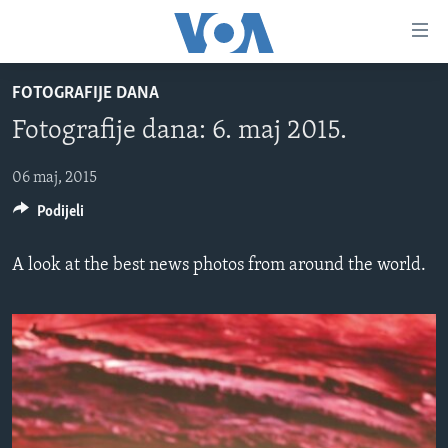
Linkovi
Pređi
na
FOTOGRAFIJE DANA
glavni
TV PROGRAM
sadržaj
Fotografije dana: 6. maj 2015.
VIDEO
Pređi
na
FOTOGRAFIJE DANA
06 maj, 2015
glavnu
Podijeli
VIJESTI
navigaciju
Idi
NAUKA I TEHNOLOGIJA
SJEDINJENE AMERIČKE DRŽAVE
A look at the best news photos from around the world.
na
SPECIJALNI PROJEKTI
BOSNA I HERCEGOVINA
pretragu
KORUPCIJA
SVIJET
SLOBODA MEDIJA
ŽENSKA STRANA
IZBJEGLIČKA STRANA