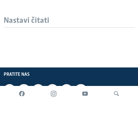
Nastavi čitati
PRATITE NAS
INFORMACIJE
SADRŽAJ
Pretraživač