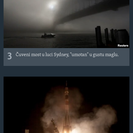
3
Čuveni most u luci Sydney, "umotan" u gustu maglu.