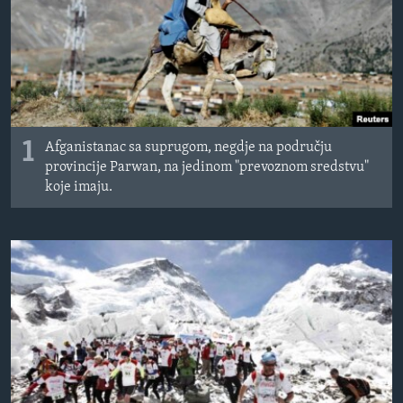
MAGAZIN
O GLASU AMERIKE
Learning English
PRATITE NAS
1
Afganistanac sa suprugom, negdje na području
provincije Parwan, na jedinom "prevoznom sredstvu"
koje imaju.
Jezici