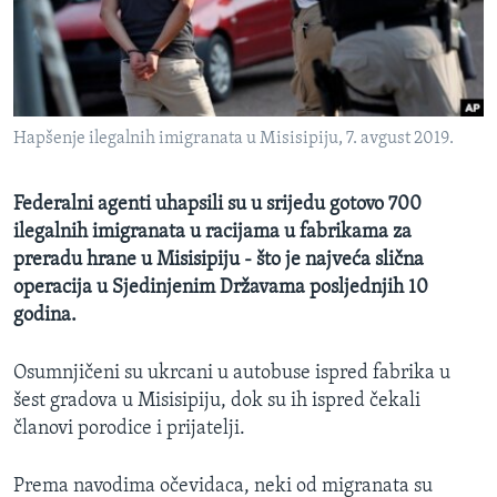
MAGAZIN
O GLASU AMERIKE
Learning English
Hapšenje ilegalnih imigranata u Misisipiju, 7. avgust 2019.
PRATITE NAS
Federalni agenti uhapsili su u srijedu gotovo 700
ilegalnih imigranata u racijama u fabrikama za
preradu hrane u Misisipiju - što je najveća slična
Jezici
operacija u Sjedinjenim Državama posljednjih 10
godina.
Osumnjičeni su ukrcani u autobuse ispred fabrika u
šest gradova u Misisipiju, dok su ih ispred čekali
članovi porodice i prijatelji.
Prema navodima očevidaca, neki od migranata su