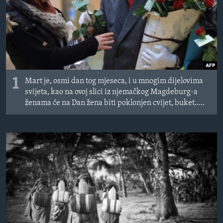
MAGAZIN
O GLASU AMERIKE
Learning English
1
PRATITE NAS
Mart je, osmi dan tog mjeseca, i u mnogim dijelovima
svijeta, kao na ovoj slici iz njemačkog Magdeburg-a
ženama će na Dan žena biti poklonjen cvijet, buket.....
Jezici