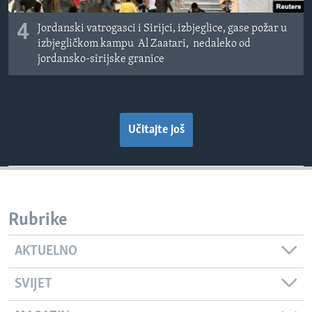
4
Jordanski vatrogasci i Sirijci, izbjeglice, gase požar u
izbjegličkom kampu Al Zaatari, nedaleko od
jordansko-sirijske granice
Učitajte još
Rubrike
AKTUELNO
SVIJET