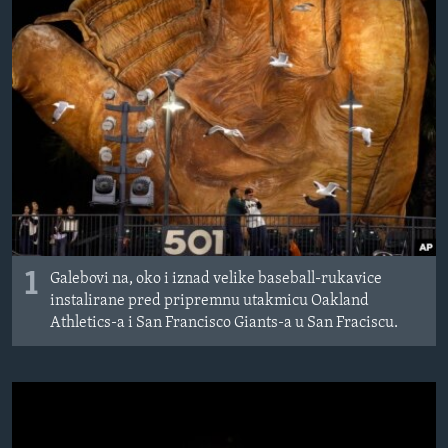
MAGAZIN
O GLASU AMERIKE
Learning English
PRATITE NAS
Jezici
1
Galebovi na, oko i iznad velike baseball-rukavice
instalirane pred pripremnu utakmicu Oakland
Athletics-a i San Francisco Giants-a u San Fraciscu.