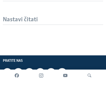
Nastavi čitati
PRATITE NAS
INFORMACIJE
SADRŽAJ
Pretraživač