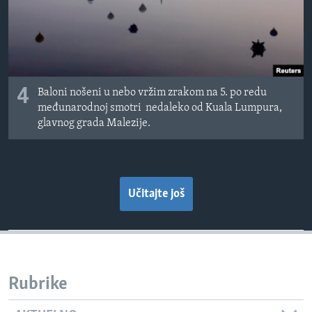
4
Baloni nošeni u nebo vržim zrakom na 5. po redu
međunarodnoj smotri nedaleko od Kuala Lumpura,
glavnog grada Malezije.
Učitajte još
Rubrike