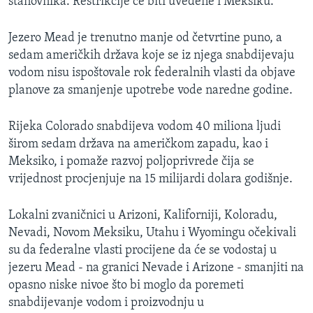
stanovnika. Restrikcije će biti uvedene i Meksiku.
Jezero Mead je trenutno manje od četvrtine puno, a
sedam američkih država koje se iz njega snabdijevaju
vodom nisu ispoštovale rok federalnih vlasti da objave
planove za smanjenje upotrebe vode naredne godine.
Rijeka Colorado snabdijeva vodom 40 miliona ljudi
širom sedam država na američkom zapadu, kao i
Meksiko, i pomaže razvoj poljoprivrede čija se
vrijednost procjenjuje na 15 milijardi dolara godišnje.
Lokalni zvaničnici u Arizoni, Kaliforniji, Koloradu,
Nevadi, Novom Meksiku, Utahu i Wyomingu očekivali
su da federalne vlasti procijene da će se vodostaj u
jezeru Mead - na granici Nevade i Arizone - smanjiti na
opasno niske nivoe što bi moglo da poremeti
snabdijevanje vodom i proizvodnju u