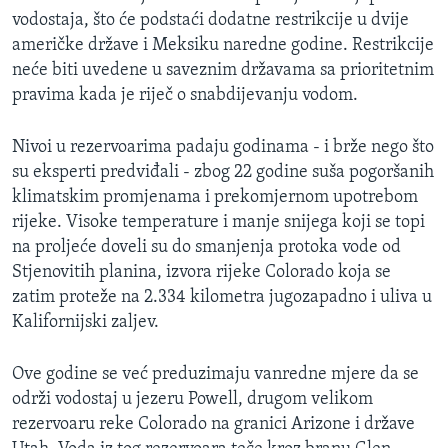
vodostaja, što će podstaći dodatne restrikcije u dvije
američke države i Meksiku naredne godine. Restrikcije
neće biti uvedene u saveznim državama sa prioritetnim
pravima kada je riječ o snabdijevanju vodom.
Nivoi u rezervoarima padaju godinama - i brže nego što
su eksperti predviđali - zbog 22 godine suša pogoršanih
klimatskim promjenama i prekomjernom upotrebom
rijeke. Visoke temperature i manje snijega koji se topi
na proljeće doveli su do smanjenja protoka vode od
Stjenovitih planina, izvora rijeke Colorado koja se
zatim proteže na 2.334 kilometra jugozapadno i uliva u
Kalifornijski zaljev.
Ove godine se već preduzimaju vanredne mjere da se
održi vodostaj u jezeru Powell, drugom velikom
rezervoaru reke Colorado na granici Arizone i države