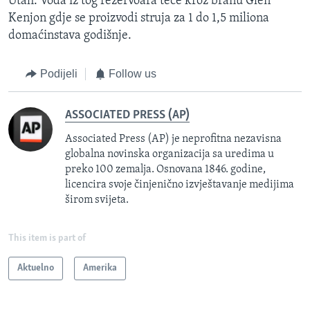
Utah. Voda iz tog rezervoara teče kroz branu Glen
Kenjon gdje se proizvodi struja za 1 do 1,5 miliona
domaćinstava godišnje.
Podijeli
Follow us
ASSOCIATED PRESS (AP)
Associated Press (AP) je neprofitna nezavisna
globalna novinska organizacija sa uredima u
preko 100 zemalja. Osnovana 1846. godine,
licencira svoje činjenično izvještavanje medijima
širom svijeta.
This item is part of
Aktuelno
Amerika