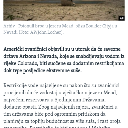
MAGAZIN
O GLASU AMERIKE
Arhiv - Potonuli brod u jezeru Mead, blizu Boulder Cityja u
Learning English
Nevadi (Foto: AP/John Locher).
PRATITE NAS
Američki zvaničnici objavili su u utorak da će savezne
države Arizona i Nevada, koje se snabdijevaju vodom iz
rijeke Colorado, biti suočene sa dodatnim restrikcijama
dok trpe posljedice ekstremne suše.
Jezici
Restrikcije vode najavljene su nakon što su zvaničnici
procijenili da će vodostaj u vještačkom jezeru Mead,
najvećem rezervoaru u Sjedinjenim Državama,
dodatno opasti. Zbog najavljenih mjera, zvaničnici u
tim državama biće pod ogromnim pritiskom da
planiraju za topliju budućnost sa više suša, i rast broja